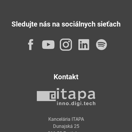
Sledujte nás na sociálnych sieťach
Facebook
YouTube
Instagram
LinkedI
Spot
Kontakt
Kancelária ITAPA
Dunajská 25