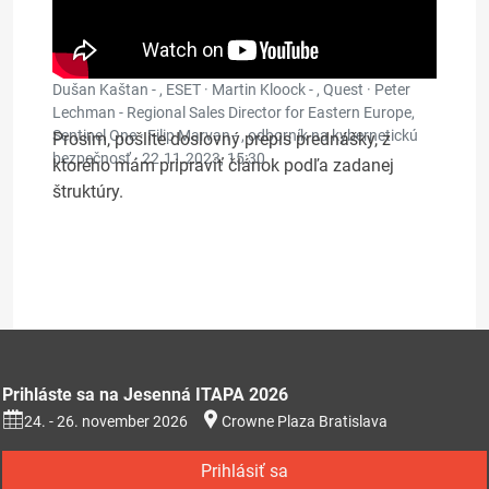
Dušan Kaštan - , ESET · Martin Kloock - , Quest · Peter
Lechman - Regional Sales Director for Eastern Europe,
Sentinel One · Filip Marvan - , odborník na kybernetickú
Prosím, pošlite doslovný prepis prednášky, z
bezpečnosť ·
22.11.2023, 15:30
ktorého mám pripraviť článok podľa zadanej
štruktúry.
Prihláste sa na Jesenná ITAPA 2026
24. - 26. november 2026
Crowne Plaza Bratislava
Prihlásiť sa