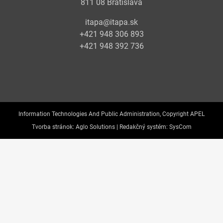
811 08 Bratislava
itapa@itapa.sk
+421 948 306 893
+421 948 392 736
Information Technologies And Public Administration, Copyright APEL
Tvorba stránok:
Aglo Solutions |
Redakčný systém:
SysCom