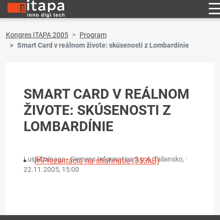
Kongres ITAPA 2005
Program
Smart Card v reálnom živote: skúsenosti z Lombardínie
SMART CARD V REÁLNOM
ŽIVOTE: SKÚSENOSTI Z
LOMBARDÍNIE
Luigi Colnago - Siemens Informatica S.p.A, Taliansko, ·
Prezentácia na stiahnutie (353kB)
22.11.2005, 15:00