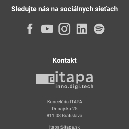
Sledujte nás na sociálnych sieťach
Facebook
YouTube
Instagram
LinkedI
Spot
Kontakt
Kancelária ITAPA
Dunajská 25
811 08 Bratislava
itapa@itapa.sk