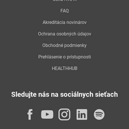
FAQ
Akreditácia novinárov
Ochrana osobných údajov
Obchodné podmienky
Prehlásenie o prístupnosti
HEALTHHUB
Sledujte nás na sociálnych sieťach
Facebook
YouTube
Instagram
LinkedI
Spot