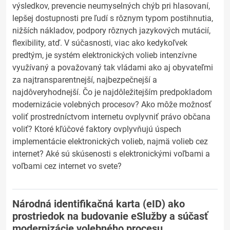
výsledkov, prevencie neumyselných chýb pri hlasovaní,
lepšej dostupnosti pre ľudí s rôznym typom postihnutia,
nižších nákladov, podpory rôznych jazykových mutácií,
flexibility, atď. V súčasnosti, viac ako kedykoľvek
predtým, je systém elektronických volieb intenzívne
využívaný a považovaný tak vládami ako aj obyvateľmi
za najtransparentnejší, najbezpečnejší a
najdôveryhodnejší. Čo je najdôležitejším predpokladom
modernizácie volebných procesov? Ako môže možnosť
voliť prostredníctvom internetu ovplyvniť právo občana
voliť? Ktoré kľúčové faktory ovplyvňujú úspech
implementácie elektronických volieb, najmä volieb cez
internet? Aké sú skúsenosti s elektronickými voľbami a
voľbami cez internet vo svete?
Národná identifikačná karta (eID) ako
prostriedok na budovanie eSlužby a súčasť
modernizácie volebného procesu