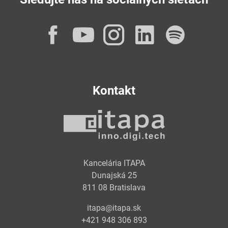
Facebook
YouTube
Instagram
LinkedI
Spot
Kontakt
Kancelária ITAPA
Dunajská 25
811 08 Bratislava
itapa@itapa.sk
+421 948 306 893