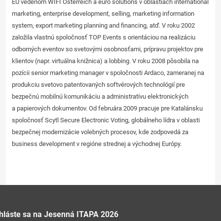
EÚ vedenom WIFI
Ö
sterreich a euro solutions v oblastiach international
marketing, enterprise development, selling, marketing information
system, export marketing planning and financing, atď. V roku 2002
založila vlastnú spoločnosť TOP Events s orientáciou na realizáciu
odborných eventov so svetovými osobnosťami, prípravu projektov pre
klientov (napr. virtuálna knižnica) a lobbing. V roku 2008 pôsobila na
pozícii senior marketing manager v spoločnosti Ardaco, zameranej na
produkciu svetovo patentovaných softvérových technológií pre
bezpečnú mobilnú komunikáciu a administratívu elektronických
a papierových dokumentov. Od februára 2009 pracuje pre Katalánsku
spoločnosť Scytl Secure Electronic Voting, globálneho lídra v oblasti
bezpečnej modernizácie volebných procesov, kde zodpovedá za
business development v regióne strednej a východnej Európy.
ihláste sa na Jesenná ITAPA 2026