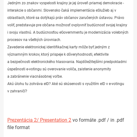
Jedným zo znakov vyspelosti krajiny je jej úroveň priamej demokracie -
interakcie s občanmi. Slovensko čaká implementácia eSlužieb aj v
oblastiach, ktoré sa dotýkajú práv občanov zaručených ústavou. Právo
voliť, predstavuje pre občana možnosť ovplyvniť budúcnosť svojej krajiny
i svoju vlastnú. A budúcnosťou eGovernmentu je modernizácia volebných
procesov na všetkých úrovniach.
Zavedenie elektronickej identifikačnej karty môže byť jedným z
významným krokov, ktorý prispeje k dôveryhodnosti, efektivite
a bezpečnosti elektronického hlasovania. Najdôležitejšími predpokladmi
úspešnosti e-votingu sú overovanie voliča, zaistenie anonymity
a zabránenie viacnásobnej voľbe.
Akú úlohu tu zohráva eID? Aké sú skúsenosti s využitím eID v e-votingu
v zahraničí?
Prezentácia 2/ Presentation 2
vo formáte .pdf / in .pdf
file format