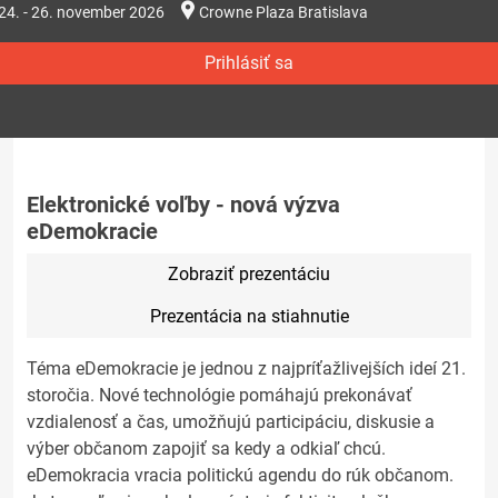
24. - 26. november 2026
Crowne Plaza Bratislava
Prihlásiť sa
Elektronické voľby - nová výzva
eDemokracie
Zobraziť prezentáciu
Prezentácia na stiahnutie
Téma eDemokracie je jednou z najpríťažlivejších ideí 21.
storočia. Nové technológie pomáhajú prekonávať
vzdialenosť a čas, umožňujú participáciu, diskusie a
výber občanom zapojiť sa kedy a odkiaľ chcú.
eDemokracia vracia politickú agendu do rúk občanom.