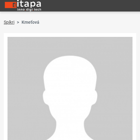
Spíkri
Kmeťová