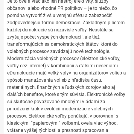
Je to oveľa viac ako len nástroj efektivity, služby
občanovi alebo vhodné PR politikov – je to niečo, čo
pomáha vytvoriť živšiu verejnú sféru a zabezpečiť
zodpovednejšiu formu demokracie. Základným pilierom
každej demokracie sú nezávislé voľby. Neustále sa
zvyšuje počet vyspelých demokracií, ale tiež
transformujúcich sa demokratických štátov, ktoré do
volebných procesov zavádzajú nové technológie.
Modernizácia volebných procesov (elektronické voľby,
voľby cez internet) v kombinácii s ďalšími riešeniami
eDemokracie majú veľký vplyv na organizátorov volieb a
spôsob manažovania volieb z hľadiska času,
materiálnych, finančných a ľudských zdrojov ako aj
ďalších benefitov, ktoré s tým súvisia. Elektronické voľby
sú skutočne považované mnohými vládami za
prirodzený krok v evolúcii modernizácie volebných
procesov. Elektronické voľby ponúkajú, v porovnaní s
klasickými “papierovými” voľbami, oveľa viac výhod,
vrátane vyššej rýchlosti a presnosti spracovania