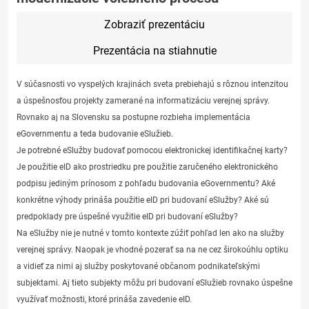
Zobraziť prezentáciu
Prezentácia na stiahnutie
V súčasnosti vo vyspelých krajinách sveta prebiehajú s rôznou intenzitou
a úspešnosťou projekty zamerané na informatizáciu verejnej správy.
Rovnako aj na Slovensku sa postupne rozbieha implementácia
eGovernmentu a teda budovanie eSlužieb.
Je potrebné eSlužby budovať pomocou elektronickej identifikačnej karty?
Je použitie eID ako prostriedku pre použitie zaručeného elektronického
podpisu jediným prínosom z pohľadu budovania eGovernmentu? Aké
konkrétne výhody prináša použitie eID pri budovaní eSlužby? Aké sú
predpoklady pre úspešné využitie eID pri budovaní eSlužby?
Na eSlužby nie je nutné v tomto kontexte zúžiť pohľad len ako na služby
verejnej správy. Naopak je vhodné pozerať sa na ne cez širokoúhlu optiku
a vidieť za nimi aj služby poskytované občanom podnikateľskými
subjektami. Aj tieto subjekty môžu pri budovaní eSlužieb rovnako úspešne
využívať možnosti, ktoré prináša zavedenie eID.