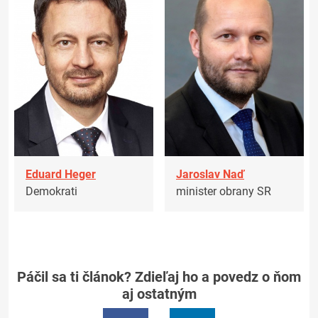
Eduard Heger
Jaroslav Naď
Demokrati
minister obrany SR
Páčil sa ti článok? Zdieľaj ho a povedz o ňom
aj ostatným