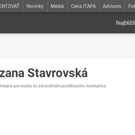
ENTOVAŤ
Novinky
Médiá
Cena ITAPA
Advisors
Fot
Najbližš
zana Stavrovská
misára pre osoby so zdravotným postihnutím, komisárka