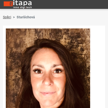
Spíkri
Staršichová