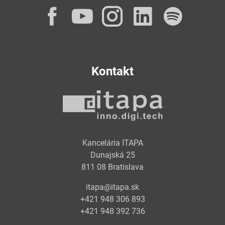
Facebook
YouTube
Instagram
LinkedI
Spot
Kontakt
Kancelária ITAPA
Dunajská 25
811 08 Bratislava
itapa@itapa.sk
+421 948 306 893
+421 948 392 736