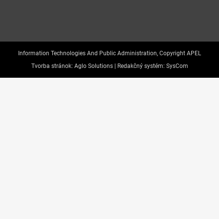
Information Technologies And Public Administration, Copyright APEL
Tvorba stránok:
Aglo Solutions |
Redakčný systém:
SysCom