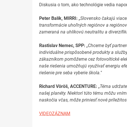
Diskusia o tom, ako technológie vedia nap
Peter Balík, MIRRI:
„Slovensko čakajú viace
transformácie uhoľných regiónov a regiónov
zameraná na uhlíkovú neutralitu a diverzifi
Rastislav Nemec, SPP:
„Chceme byť partnero
individuálne prispôsobené produkty a služby,
zákazníkom pomôžeme cez fotovoltické elekt
naše riešenia umožňujú využívať energiu efek
riešenie pre seba vyberie škola."
Richard Vöröš, ACCENTURE:
„Téma udržate
našej planéty. Niektorí túto tému môžu vníma
naskočia včas, môže priniesť nové príležito
VIDEOZÁZNAM