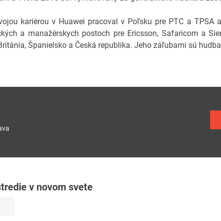
vojou kariérou v Huawei pracoval v Poľsku pre PTC a TPSA a
ckých a manažérskych postoch pre Ericsson, Safaricom a Siem
Británia, Španielsko a Česká republika. Jeho záľubami sú hudba,
ava
tredie v novom svete