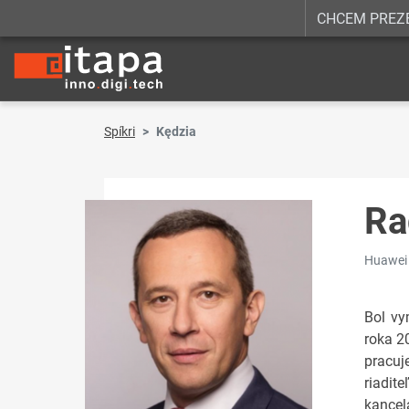
CHCEM PREZ
Spíkri
Kędzia
Ra
Huawei 
Bol vy
roka 2
pracuj
riadit
kancel