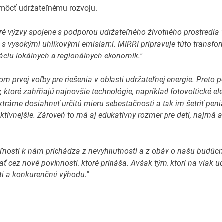
omôcť udržateľnému rozvoju.
ré výzvy spojene s podporou udržateľného životného prostredia
 s vysokými uhlíkovými emisiami. MIRRI pripravuje túto transfo
káciu lokálnych a regionálnych ekonomík."
m prvej voľby pre riešenia v oblasti udržateľnej energie. Preto
 ktoré zahŕňajú najnovšie technológie, napríklad fotovoltické el
rárne dosiahnuť určitú mieru sebestačnosti a tak im šetriť pen
tívnejšie. Zároveň to má aj edukatívny rozmer pre deti, najmä a
ľnosti k nám prichádza z nevyhnutnosti a z obáv o našu budúc
ť cez nové povinnosti, ktoré prináša. Avšak tým, ktorí na vlak u
sti a konkurenčnú výhodu."