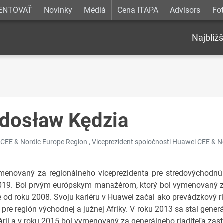
ENTOVAŤ
Novinky
Médiá
Cena ITAPA
Advisors
Fot
Najbližš
dosław Kędzia
CEE & Nordic Europe Region , Viceprezident spoločnosti Huawei CEE & N
menovaný za regionálneho viceprezidenta pre stredovýchodnú 
019. Bol prvým európskym manažérom, ktorý bol vymenovaný za
e od roku 2008. Svoju kariéru v Huawei začal ako prevádzkový ria
eľ pre región východnej a južnej Afriky. V roku 2013 sa stal gen
árii a v roku 2015 bol vymenovaný za generálneho riaditeľa zast