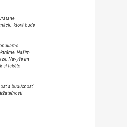
 vrátane
rmáciu, ktorá bude
 ponúkame
ektrárne. Našim
iaze. Navyše im
k si takéto
nosť a budúcnosť
držateľnosti