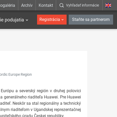
ogaléria
Archív
Kontakt
Vyhľadať informácie
ie podujatia
Registrácia
Staňte sa partnerom
ordic Europe Region
Európu a severský región v druhej polovici
 generálneho riaditeľa Huawei. Pre Huawei
diteľ. Neskôr sa stal regionálny a technický
erálnym riaditeľom v Ugandskej reprezentačnej
upiteľského úradu Českej republiky.