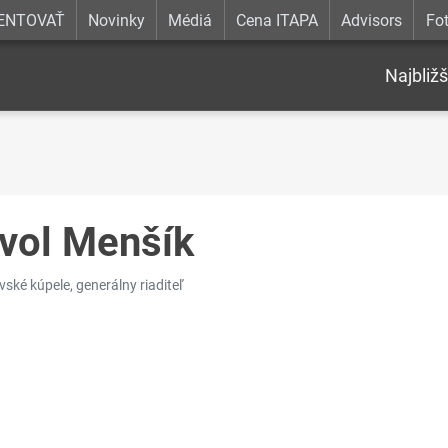
ENTOVAŤ
Novinky
Médiá
Cena ITAPA
Advisors
Fot
Najbližš
vol Menšík
ské kúpele, generálny riaditeľ