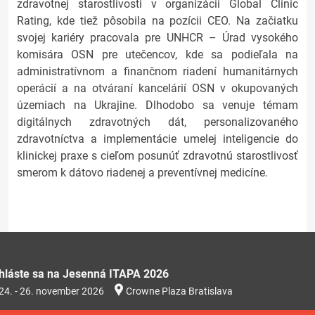
zdravotnej starostlivosti v organizácii Global Clinic
Rating, kde tiež pôsobila na pozícii CEO. Na začiatku
svojej kariéry pracovala pre UNHCR – Úrad vysokého
komisára OSN pre utečencov, kde sa podieľala na
administratívnom a finančnom riadení humanitárnych
operácií a na otváraní kancelárií OSN v okupovaných
územiach na Ukrajine. Dlhodobo sa venuje témam
digitálnych zdravotných dát, personalizovaného
zdravotníctva a implementácie umelej inteligencie do
klinickej praxe s cieľom posunúť zdravotnú starostlivosť
smerom k dátovo riadenej a preventívnej medicíne.
ihláste sa na Jesenná ITAPA 2026
24. - 26. november 2026
Crowne Plaza Bratislava