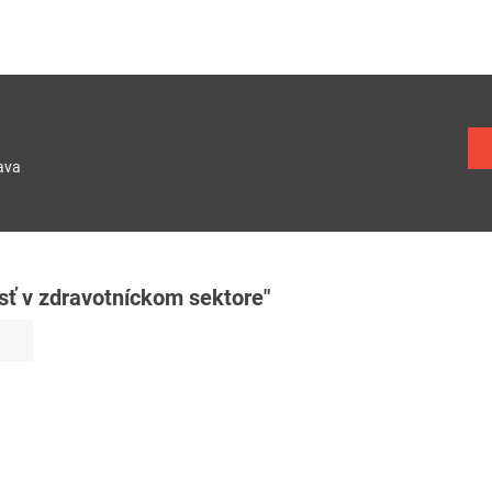
ava
ť v zdravotníckom sektore"