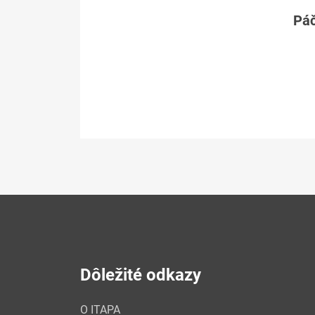
Páč
Dôležité odkazy
O ITAPA