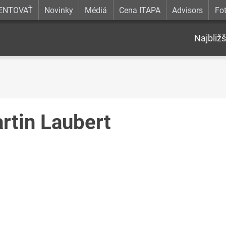
ENTOVAŤ
Novinky
Médiá
Cena ITAPA
Advisors
Fot
Najbližš
rtin Laubert