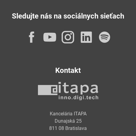
Sledujte nás na sociálnych sieťach
Facebook
YouTube
Instagram
LinkedI
Spot
Kontakt
Kancelária ITAPA
Dunajská 25
811 08 Bratislava