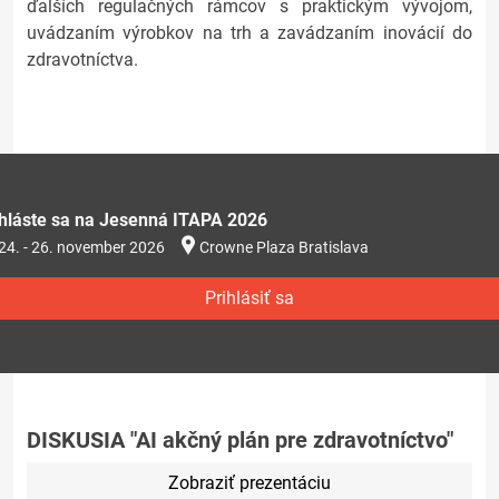
ďalších regulačných rámcov s praktickým vývojom,
uvádzaním výrobkov na trh a zavádzaním inovácií do
zdravotníctva.
ihláste sa na Jesenná ITAPA 2026
24. - 26. november 2026
Crowne Plaza Bratislava
Prihlásiť sa
DISKUSIA "AI akčný plán pre zdravotníctvo"
Zobraziť prezentáciu