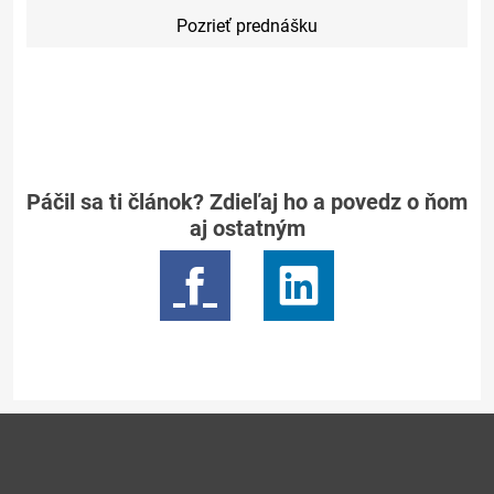
Pozrieť prednášku
Páčil sa ti článok? Zdieľaj ho a povedz o ňom
aj ostatným