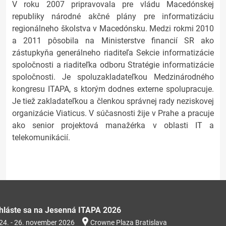
V roku 2007 pripravovala pre vládu Macedónskej
republiky národné akčné plány pre informatizáciu
regionálneho školstva v Macedónsku. Medzi rokmi 2010
a 2011 pôsobila na Ministerstve financií SR ako
zástupkyňa generálneho riaditeľa Sekcie informatizácie
spoločnosti a riaditeľka odboru Stratégie informatizácie
spoločnosti. Je spoluzakladateľkou Medzinárodného
kongresu ITAPA, s ktorým dodnes externe spolupracuje.
Je tiež zakladateľkou a členkou správnej rady neziskovej
organizácie Viaticus. V súčasnosti žije v Prahe a pracuje
ako senior projektová manažérka v oblasti IT a
telekomunikácií.
ihláste sa na Jesenná ITAPA 2026
24. - 26. november 2026
Crowne Plaza Bratislava