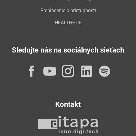
Prehlásenie o prístupnosti
HEALTHHUB
Sledujte nás na sociálnych sieťach
Facebook
YouTube
Instagram
LinkedI
Spot
Kontakt