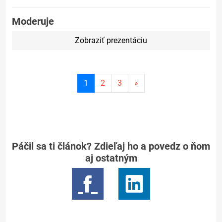
Moderuje
Zobraziť prezentáciu
Aktuálna
1
2
3
»
stránka
1
Páčil sa ti článok? Zdieľaj ho a povedz o ňom
aj ostatným