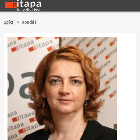
Spíkri
Kondáš