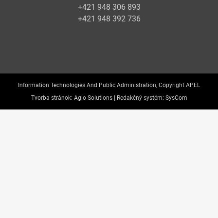
+421 948 306 893
+421 948 392 736
Information Technologies And Public Administration, Copyright APEL
Tvorba stránok:
Aglo Solutions |
Redakčný systém:
SysCom