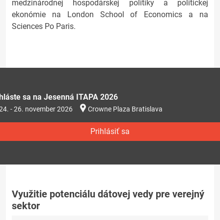
medzinárodnej hospodárskej politiky a politickej
ekonómie na London School of Economics a na
Sciences Po Paris.
ihláste sa na Jesenná ITAPA 2026
24. - 26. november 2026
Crowne Plaza Bratislava
Prihlásiť sa
Využitie potenciálu dátovej vedy pre verejný
sektor