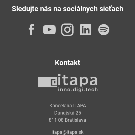
Sledujte nás na sociálnych sieťach
Facebook
YouTube
Instagram
LinkedI
Spot
Kontakt
Kancelária ITAPA
Dunajská 25
811 08 Bratislava
itapa@itapa.sk