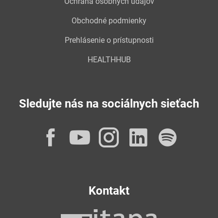
Ochrana osobných údajov
Obchodné podmienky
Prehlásenie o prístupnosti
HEALTHHUB
Sledujte nás na sociálnych sieťach
Facebook
YouTube
Instagram
LinkedI
Spot
Kontakt