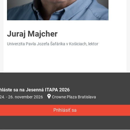
Juraj Majcher
Univerzita Pavla Jozefa Šafárika v Košiciach, lektor
ihláste sa na Jesenná ITAPA 2026
24. - 26. november 2026
Crowne Plaza Bratislava
Prihlásiť sa