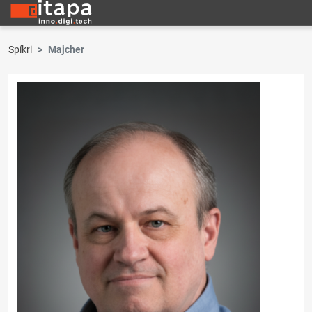
Spíkri
Majcher