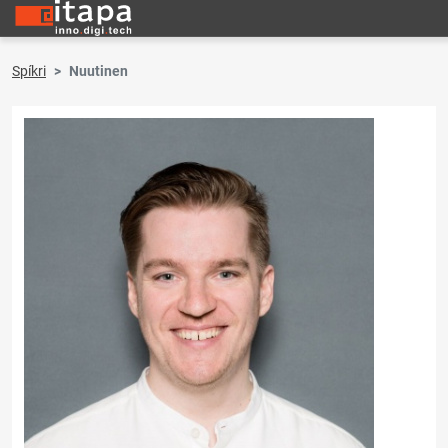
Spíkri
Nuutinen