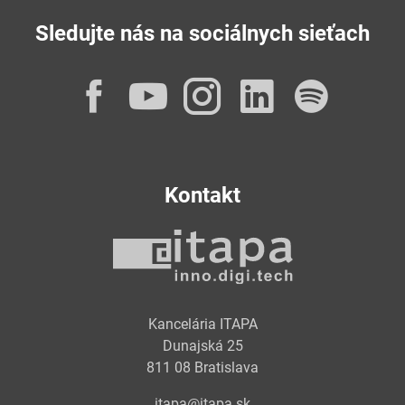
Sledujte nás na sociálnych sieťach
Facebook
YouTube
Instagram
LinkedI
Spot
Kontakt
Kancelária ITAPA
Dunajská 25
811 08 Bratislava
itapa@itapa.sk