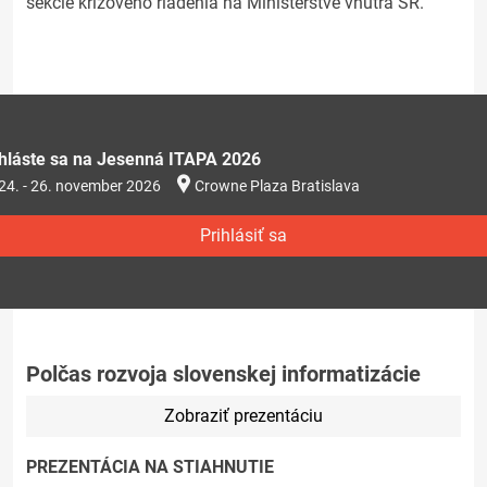
sekcie krízového riadenia na Ministerstve vnútra SR.
ihláste sa na Jesenná ITAPA 2026
24. - 26. november 2026
Crowne Plaza Bratislava
Prihlásiť sa
Polčas rozvoja slovenskej informatizácie
Zobraziť prezentáciu
PREZENTÁCIA NA STIAHNUTIE