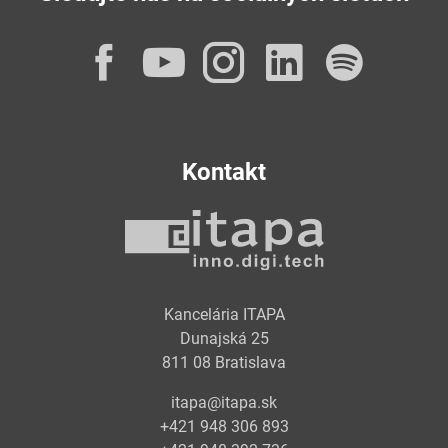
Facebook
YouTube
Instagram
LinkedI
Spot
Kontakt
Kancelária ITAPA
Dunajská 25
811 08 Bratislava
itapa@itapa.sk
+421 948 306 893