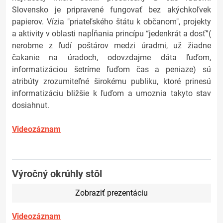
Slovensko je pripravené fungovať bez akýchkoľvek
papierov. Vízia "priateľského štátu k občanom", projekty
a aktivity v oblasti napĺňania princípu “jedenkrát a dosť”(
nerobme z ľudí poštárov medzi úradmi, už žiadne
čakanie na úradoch, odovzdajme dáta ľuďom,
informatizáciou šetríme ľuďom čas a peniaze) sú
atribúty zrozumiteľné širokému publiku, ktoré prinesú
informatizáciu bližšie k ľuďom a umoznia takyto stav
dosiahnut.
Videozáznam
Výročný okrúhly stôl
Zobraziť prezentáciu
Videozáznam