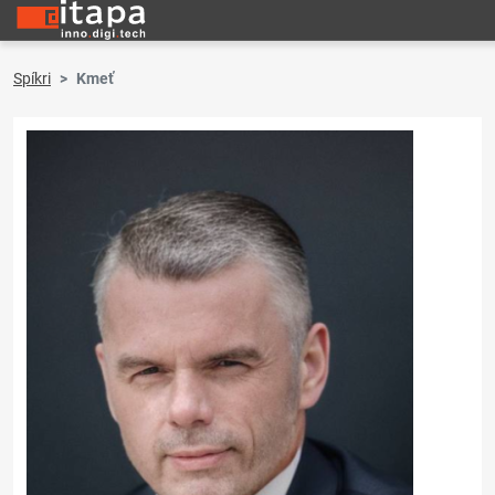
Spíkri
Kmeť