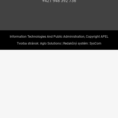
+421 948 392 736
Information Technologies And Public Administration, Copyright APEL
Tvorba stránok:
Aglo Solutions |
Redakčný systém:
SysCom