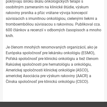
pokrývajú širokú škálu onkologických terapií s
osobitným zameraním na klinické štúdie, výskum
rakoviny prsníka a pľúc vrátane vývoja koncepcií
súvisiacich s imunitnou onkológiou, cielenými liekmi a
tromboembóliou súvisiacou s rakovinou. Publikoval cca.
600 článkov a recenzií v odborných časopisoch a mnoho
kníh.
Je členom mnohých renomovaných organizácií, ako je
Európska spoločnosť pre lekársku onkológiu (ESMO),
Poľská spoločnosť pre klinickú onkológiu a tiež členom
Rakúskej spoločnosti pre hematológiu a onkológiu,
Americkej spoločnosti klinickej onkológie (ASCO),
americkej Asociácia pre výskum rakoviny (AACR) a
Čínska spoločnosť pre klinickú onkológiu (CSCO).