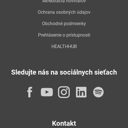
Akreditácia novinárov
Ochrana osobných údajov
Obchodné podmienky
Prehlásenie o prístupnosti
HEALTHHUB
Sledujte nás na sociálnych sieťach
Facebook
YouTube
Instagram
LinkedI
Spot
Kontakt