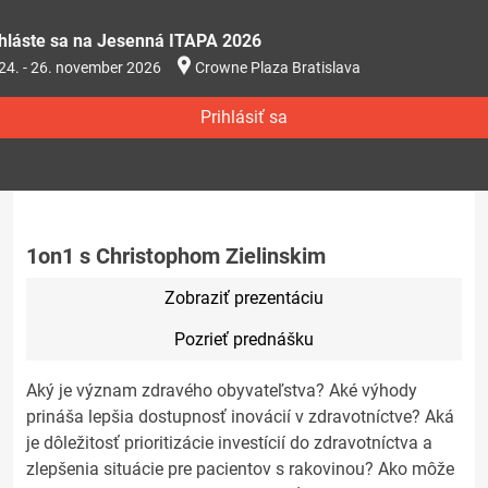
ihláste sa na Jesenná ITAPA 2026
24. - 26. november 2026
Crowne Plaza Bratislava
Prihlásiť sa
1on1 s Christophom Zielinskim
Zobraziť prezentáciu
Pozrieť prednášku
Aký je význam zdravého obyvateľstva? Aké výhody
prináša lepšia dostupnosť inovácií v zdravotníctve? Aká
je dôležitosť prioritizácie investícií do zdravotníctva a
zlepšenia situácie pre pacientov s rakovinou? Ako môže