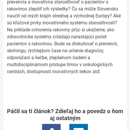
prevencia a inovatívna starostlivosť o pacientov s
rakovinou zlepšiť ich výsledky? Čo sa môže Slovensko
naučiť od iných krajín strednej a východnej Európy? Aké
sú kľúčové prvky inovatívneho systému starostlivosti?
Na príklade ochorenia rakoviny pľúc si ukážeme, ako
zdravotnícke systémy zvládajú narastajúci počet
pacientov s rakovinou. Bude sa diskutovať o prevencii,
skríningu, rýchlejšom čase na určenie diagnózy,
odporúčaní a liečbe, zlepšenom riadení a
multidisciplinárnom prístupe tímov v onkologických
centrách, dostupnosti inovatívnych liekov atď.
Páčil sa ti článok? Zdieľaj ho a povedz o ňom
aj ostatným