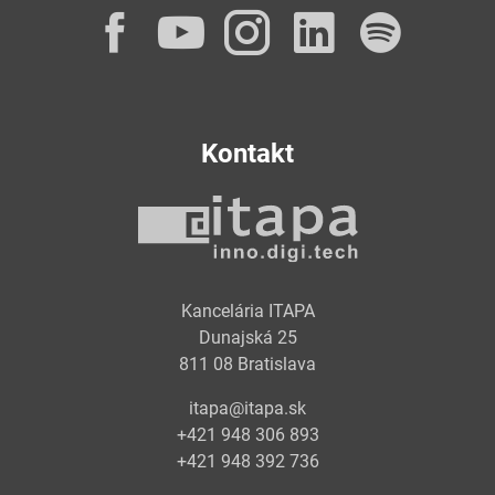
Facebook
YouTube
Instagram
LinkedI
Spot
Kontakt
Kancelária ITAPA
Dunajská 25
811 08 Bratislava
itapa@itapa.sk
+421 948 306 893
+421 948 392 736