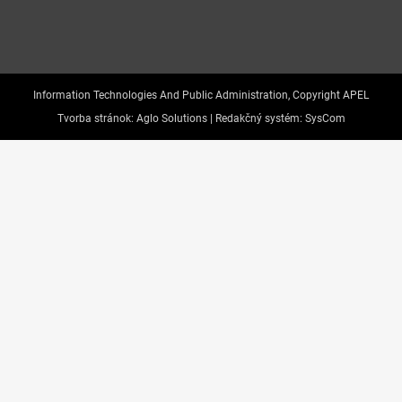
Information Technologies And Public Administration, Copyright APEL
Tvorba stránok:
Aglo Solutions |
Redakčný systém:
SysCom