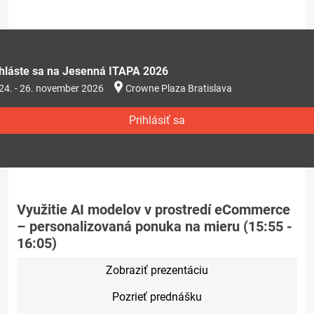
ihláste sa na Jesenná ITAPA 2026
24. - 26. november 2026
Crowne Plaza Bratislava
Prihlásiť sa
Využitie AI modelov v prostredí eCommerce
– personalizovaná ponuka na mieru (15:55 -
16:05)
Zobraziť prezentáciu
Pozrieť prednášku