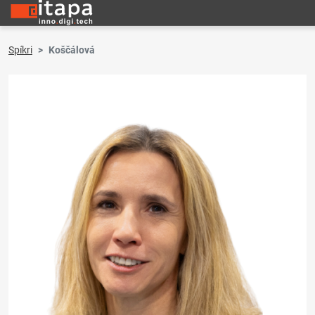
Spíkri
Koščálová