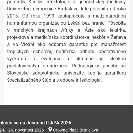
primárky Kliniky infektológie a geografickej medicíny
Univerzitnej nemocnice Bratislava, kde pôsobila od roku
2015. Od roku 1999 spolupracuje s medzinárodnou
humanitárnou organizáciou Lekári bez hraníc. Pôsobila
v mnohých krajinách Afriky a Ázie ako lekárka,
projektová a medicínska koordinátorka, neskôr v Ženeve
a vo Viedni ako odborná garantka pre manažment
tropických ochorení, riaditeľka odboru operatívneho
výskumu a evaluácií a aktuálne je členkou
predstavenstva organizácie. Pedagogicky pôsobí na
Slovenskej zdravotníckej univerzite, kde je garantkou
špecializačného štúdia v odbore infektológia.
ihláste sa na Jesenná ITAPA 2026
24. - 26. november 2026
Crowne Plaza Bratislava