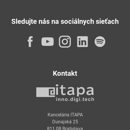
Sledujte nás na sociálnych sieťach
Facebook
YouTube
Instagram
LinkedI
Spot
Kontakt
Kancelária ITAPA
Dunajská 25
811 08 Bratislava