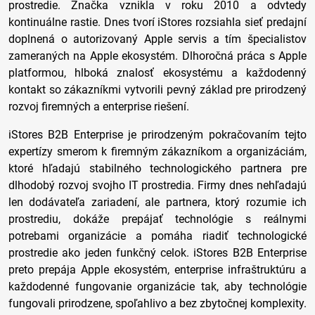
prostredie. Značka vznikla v roku 2010 a odvtedy
kontinuálne rastie. Dnes tvorí iStores rozsiahla sieť predajní
doplnená o autorizovaný Apple servis a tím špecialistov
zameraných na Apple ekosystém. Dlhoročná práca s Apple
platformou, hlboká znalosť ekosystému a každodenný
kontakt so zákazníkmi vytvorili pevný základ pre prirodzený
rozvoj firemných a enterprise riešení.
iStores B2B Enterprise je prirodzeným pokračovaním tejto
expertízy smerom k firemným zákazníkom a organizáciám,
ktoré hľadajú stabilného technologického partnera pre
dlhodobý rozvoj svojho IT prostredia. Firmy dnes nehľadajú
len dodávateľa zariadení, ale partnera, ktorý rozumie ich
prostrediu, dokáže prepájať technológie s reálnymi
potrebami organizácie a pomáha riadiť technologické
prostredie ako jeden funkčný celok. iStores B2B Enterprise
preto prepája Apple ekosystém, enterprise infraštruktúru a
každodenné fungovanie organizácie tak, aby technológie
fungovali prirodzene, spoľahlivo a bez zbytočnej komplexity.