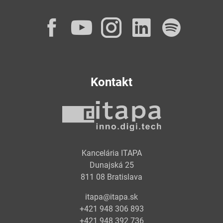
Facebook
YouTube
Instagram
LinkedI
Spot
Kontakt
Kancelária ITAPA
Dunajská 25
811 08 Bratislava
itapa@itapa.sk
+421 948 306 893
+421 948 392 736