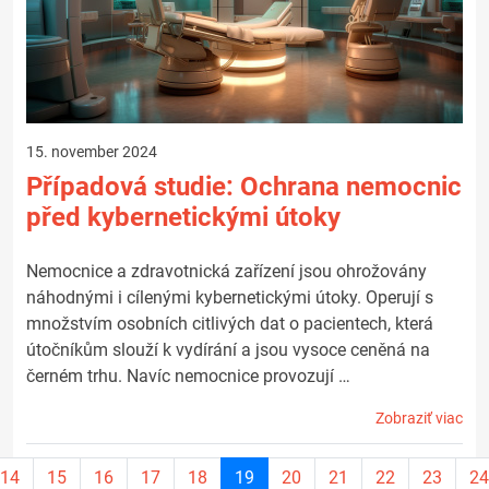
15. november 2024
Případová studie: Ochrana nemocnic
před kybernetickými útoky
Nemocnice a zdravotnická zařízení jsou ohrožovány
náhodnými i cílenými kybernetickými útoky. Operují s
množstvím osobních citlivých dat o pacientech, která
útočníkům slouží k vydírání a jsou vysoce ceněná na
černém trhu. Navíc nemocnice provozují …
Zobraziť viac
Aktuálna
14
15
16
17
18
19
20
21
22
23
24