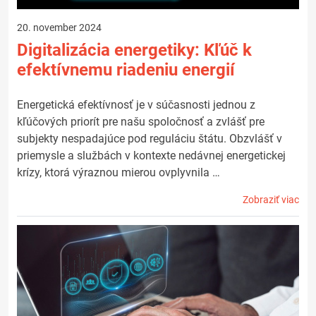
20. november 2024
Digitalizácia energetiky: Kľúč k
efektívnemu riadeniu energií
Energetická efektívnosť je v súčasnosti jednou z
kľúčových priorít pre našu spoločnosť a zvlášť pre
subjekty nespadajúce pod reguláciu štátu. Obzvlášť v
priemysle a službách v kontexte nedávnej energetickej
krízy, ktorá výraznou mierou ovplyvnila …
Zobraziť viac