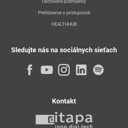
Obchodné podmienky
Prehlásenie o prístupnosti
HEALTHHUB
Sledujte nás na sociálnych sieťach
Facebook
YouTube
Instagram
LinkedI
Spot
Kontakt