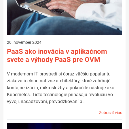
20. november 2024
PaaS ako inovácia v aplikačnom
svete a výhody PaaS pre OVM
V modernom IT prostredí si čoraz väčšiu popularitu
získavajú cloud natívne architektúry, ktoré zahŕňajú
kontajnerizáciu, mikroslužby a pokročilé nástroje ako
Kubernetes. Tieto technológie prinášajú revolúciu vo
vývoji, nasadzovaní, prevádzkovaní a…
Zobraziť viac