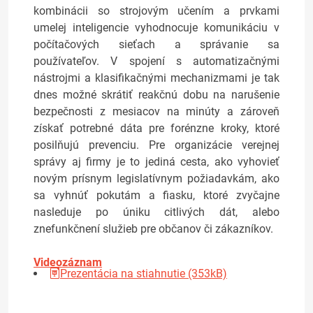
kombinácii so strojovým učením a prvkami
umelej inteligencie vyhodnocuje komunikáciu v
počítačových sieťach a správanie sa
používateľov. V spojení s automatizačnými
nástrojmi a klasifikačnými mechanizmami je tak
dnes možné skrátiť reakčnú dobu na narušenie
bezpečnosti z mesiacov na minúty a zároveň
získať potrebné dáta pre forénzne kroky, ktoré
posilňujú prevenciu. Pre organizácie verejnej
správy aj firmy je to jediná cesta, ako vyhovieť
novým prísnym legislatívnym požiadavkám, ako
sa vyhnúť pokutám a fiasku, ktoré zvyčajne
nasleduje po úniku citlivých dát, alebo
znefunkčnení služieb pre občanov či zákazníkov.
Videozáznam
Prezentácia na stiahnutie (353kB)