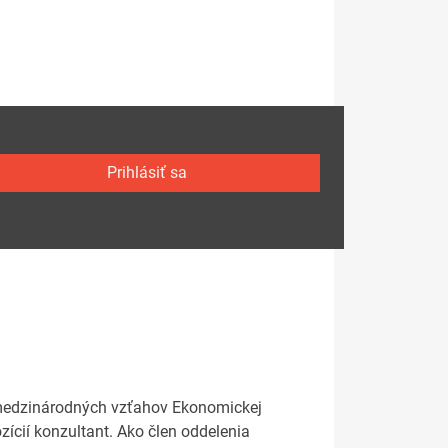
Prihlásiť sa
e medzinárodných vzťahov Ekonomickej
ozícií konzultant. Ako člen oddelenia