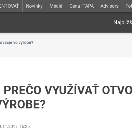
ENTOVAŤ
Novinky
Médiá
Cena ITAPA
Advisors
Fot
Najbližš
ovácie vo výrobe?
 PREČO VYUŽÍVAŤ OTV
VÝROBE?
9.11.2017, 16:25