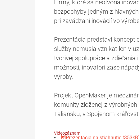
Firmy, ktoré sa neotvoria inov
bezpochyby jedným z hlavných s
pri zavádzaní inovácií vo výrob
Prezentácia predstaví koncept 
služby nemusia vznikať len v u
tvorivej spolupráce a zdieľania
možnosti, inovátori zase nápady
výroby.
Projekt OpenMaker je medzináro
komunity zloženej z výrobných 
Taliansku, v Spojenom kráľovst
Videozáznam
Prezentácia na stiahnutie (353kB