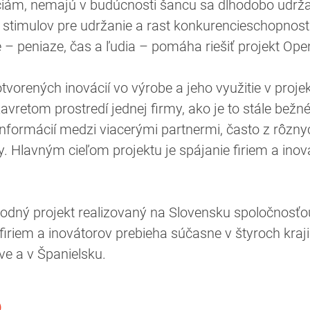
áciám, nemajú v budúcnosti šancu sa dlhodobo udržať
timulov pre udržanie a rast konkurencieschopnosti f
e – peniaze, čas a ľudia – pomáha riešiť projekt Op
otvorených inovácií vo výrobe a jeho využitie v pro
zavretom prostredí jednej firmy, ako je to stále be
 informácií medzi viacerými partnermi, často z rôzn
. Hlavným cieľom projektu je spájanie firiem a inov
dný projekt realizovaný na Slovensku spoločnosťou
firiem a inovátorov prebieha súčasne v štyroch kraj
ve a v Španielsku.
)