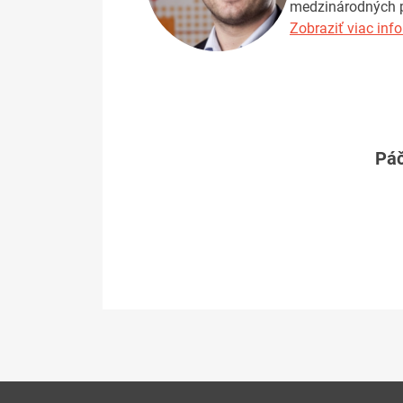
medzinárodných pr
Zobraziť viac info
Páč