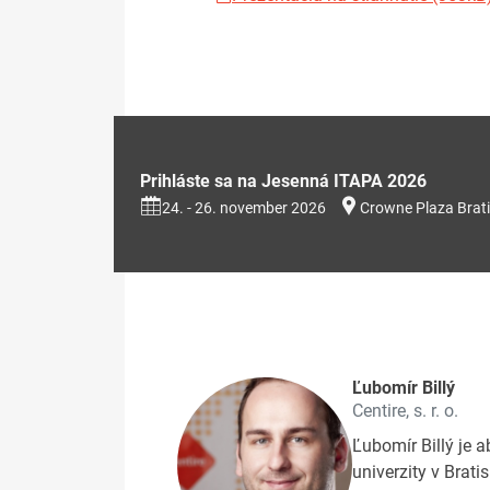
Prihláste sa na Jesenná ITAPA 2026
24. - 26. november 2026
Crowne Plaza Brati
Ľubomír Billý
Centire, s. r. o.
Ľubomír Billý je
univerzity v Brati