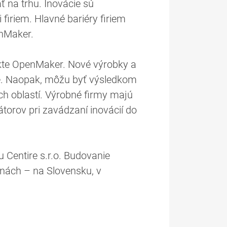
 na trhu. Inovácie sú
iriem. Hlavné bariéry firiem
enMaker.
jekte OpenMaker. Nové výrobky a
žné. Naopak, môžu byť výsledkom
ych oblastí. Výrobné firmy majú
átorov pri zavádzaní inovácií do
 Centire s.r.o. Budovanie
inách – na Slovensku, v