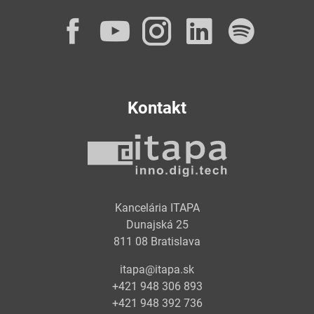
Facebook
YouTube
Instagram
LinkedI
Spot
Kontakt
Kancelária ITAPA
Dunajská 25
811 08 Bratislava
itapa@itapa.sk
+421 948 306 893
+421 948 392 736