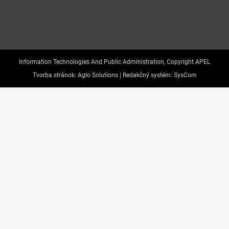
Information Technologies And Public Administration, Copyright APEL
Tvorba stránok:
Aglo Solutions |
Redakčný systém:
SysCom