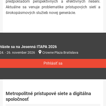
predpokladom perspektívnych a efektívnych riešení.
Aktuálne sa venuje problematike prístupových sietí a
širokopásmových služieb novej generácie.
ihláste sa na Jesenná ITAPA 2026
24. - 26. november 2026
Crowne Plaza Bratislava
Prihlásiť sa
Metropolitné prístupové siete a digitálna
spoločnosť