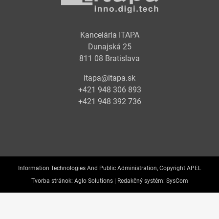
Kancelária ITAPA
Dunajská 25
811 08 Bratislava
itapa@itapa.sk
+421 948 306 893
+421 948 392 736
Information Technologies And Public Administration, Copyright APEL
Tvorba stránok:
Aglo Solutions |
Redakčný systém:
SysCom