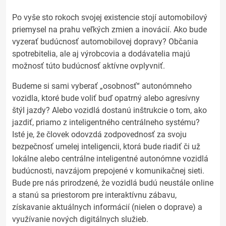
Po vyše sto rokoch svojej existencie stojí automobilový
priemysel na prahu veľkých zmien a inovácií. Ako bude
vyzerať budúcnosť automobilovej dopravy? Občania
spotrebitelia, ale aj výrobcovia a dodávatelia majú
možnosť túto budúcnosť aktívne ovplyvniť.
Budeme si sami vyberať „osobnosť“ autonómneho
vozidla, ktoré bude voliť buď opatrný alebo agresívny
štýl jazdy? Alebo vozidlá dostanú inštrukcie o tom, ako
jazdiť, priamo z inteligentného centrálneho systému?
Isté je, že človek odovzdá zodpovednosť za svoju
bezpečnosť umelej inteligencii, ktorá bude riadiť či už
lokálne alebo centrálne inteligentné autonómne vozidlá
budúcnosti, navzájom prepojené v komunikačnej sieti.
Bude pre nás prirodzené, že vozidlá budú neustále online
a stanú sa priestorom pre interaktívnu zábavu,
získavanie aktuálnych informácií (nielen o doprave) a
využívanie nových digitálnych služieb.