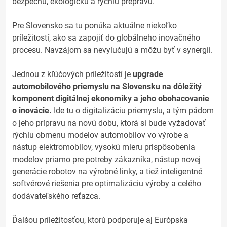
bezpečnú, ekologickú a rýchlu prepravu.
Pre Slovensko sa tu ponúka aktuálne niekoľko
príležitostí, ako sa zapojiť do globálneho inovačného
procesu. Navzájom sa nevylučujú a môžu byť v synergii.
Jednou z kľúčových príležitostí je
upgrade
automobilového priemyslu na Slovensku na dôležitý
komponent digitálnej ekonomiky a jeho obohacovanie
o inovácie.
Ide tu o digitalizáciu priemyslu, a tým pádom
o jeho prípravu na novú dobu, ktorá si bude vyžadovať
rýchlu obmenu modelov automobilov vo výrobe a
nástup elektromobilov, vysokú mieru prispôsobenia
modelov priamo pre potreby zákazníka, nástup novej
generácie robotov na výrobné linky, a tiež inteligentné
softvérové riešenia pre optimalizáciu výroby a celého
dodávateľského reťazca.
Ďalšou príležitosťou, ktorú podporuje aj Európska