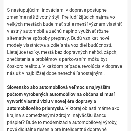
S nastupujúcimi inováciami v doprave postupne
zmeníme náš životný štýl. Pre ľudí žijúcich najmä vo
veľkých mestách bude mať stále menší význam vlastniť
vlastný automobil a začnú naplno využívať rôzne
alternatívne spôsoby prepravy. Budú vznikať nové
modely vlastníctva a zdieľania vozidiel budúcnosti.
Lietajúce taxíky, mestá bez dopravných nehôd, zápch,
znečistenia a problémov s parkovaním môžu byť
čoskoro realitou. V každom prípade, revolúcia v doprave
nás už v najbližšej dobe nenechá ľahostajnými.
Slovensko ako automobilová veľmoc s najvyšším
počtom vyrobených automobilov na občana si musí
vytvoriť vlastnú víziu v novej ére dopravy a
automobilového priemyslu.
V ktorej oblasti máme ako
krajina s obmedzenými zdrojmi najväčšiu šancu
prispieť? Bude to modernizácia automobilovej výroby,
nové digitálne riešenia pre inteligentné dopravné