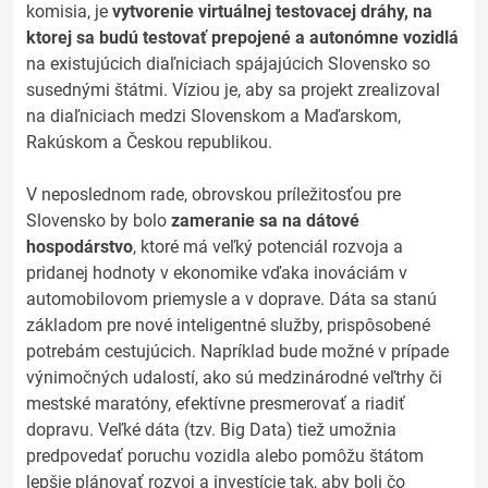
komisia, je
vytvorenie virtuálnej testovacej dráhy, na
ktorej sa budú testovať prepojené a autonómne vozidlá
na existujúcich diaľniciach spájajúcich Slovensko so
susednými štátmi. Víziou je, aby sa projekt zrealizoval
na diaľniciach medzi Slovenskom a Maďarskom,
Rakúskom a Českou republikou.
V neposlednom rade, obrovskou príležitosťou pre
Slovensko by bolo
zameranie sa na dátové
hospodárstvo
, ktoré má veľký potenciál rozvoja a
pridanej hodnoty v ekonomike vďaka inováciám v
automobilovom priemysle a v doprave. Dáta sa stanú
základom pre nové inteligentné služby, prispôsobené
potrebám cestujúcich. Napríklad bude možné v prípade
výnimočných udalostí, ako sú medzinárodné veľtrhy či
mestské maratóny, efektívne presmerovať a riadiť
dopravu. Veľké dáta (tzv. Big Data) tiež umožnia
predpovedať poruchu vozidla alebo pomôžu štátom
lepšie plánovať rozvoj a investície tak, aby boli čo