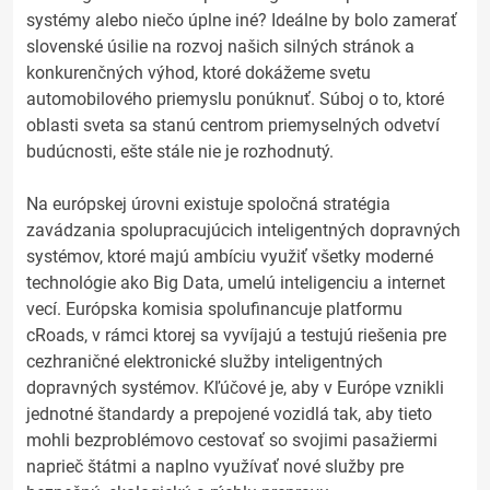
systémy alebo niečo úplne iné? Ideálne by bolo zamerať
slovenské úsilie na rozvoj našich silných stránok a
konkurenčných výhod, ktoré dokážeme svetu
automobilového priemyslu ponúknuť. Súboj o to, ktoré
oblasti sveta sa stanú centrom priemyselných odvetví
budúcnosti, ešte stále nie je rozhodnutý.
Na európskej úrovni existuje spoločná stratégia
zavádzania spolupracujúcich inteligentných dopravných
systémov, ktoré majú ambíciu využiť všetky moderné
technológie ako Big Data, umelú inteligenciu a internet
vecí. Európska komisia spolufinancuje platformu
cRoads, v rámci ktorej sa vyvíjajú a testujú riešenia pre
cezhraničné elektronické služby inteligentných
dopravných systémov. Kľúčové je, aby v Európe vznikli
jednotné štandardy a prepojené vozidlá tak, aby tieto
mohli bezproblémovo cestovať so svojimi pasažiermi
naprieč štátmi a naplno využívať nové služby pre