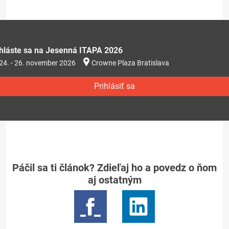
ihláste sa na Jesenná ITAPA 2026
24. - 26. november 2026
Crowne Plaza Bratislava
Prihlásiť sa
Páčil sa ti článok? Zdieľaj ho a povedz o ňom
aj ostatným