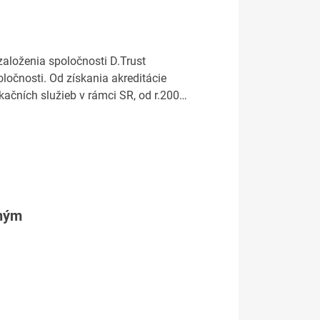
založenia spoločnosti D.Trust
oločnosti. Od získania akreditácie
ikačních služieb v rámci SR, od r.200…
tným