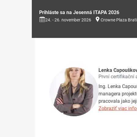
Prihláste sa na Jesenná ITAPA 2026
24. - 26. november 2026
Crowne Plaza Brati
Lenka Capouško
První certifikační 
Ing. Lenka Capoušk
managera projektu 
pracovala jako je
Zobraziť viac info