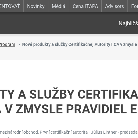
ENTOVAŤ
Novinky
Médiá
Cena ITAPA
Advisors
Fot
Najbližš
Program
Nové produkty a služby Certifikačnej Autority I.CA v zmysle
Y A SLUŽBY CERTIFIK
A V ZMYSLE PRAVIDIEL 
zinárodní obchod, První certifikační autorita · Július Lintner - predsed