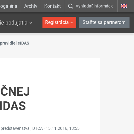
ogaléria
Archív
Kontakt
Vyhľadať informácie
ie podujatia
Registrácia
Staňte sa partnerom
 pravidiel eIDAS
AČNEJ
EIDAS
a predstavenstva , DTCA ·
15.11.2016, 13:55