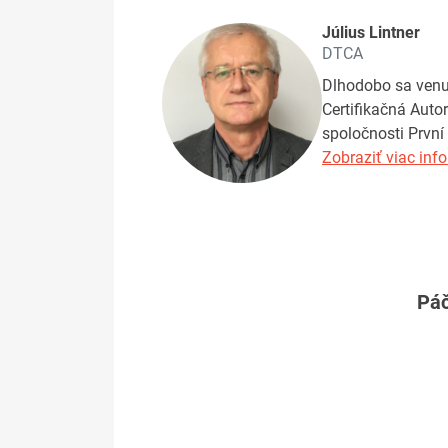
Július Lintner
DTCA
Dlhodobo sa venuj
Certifikačná Auto
spoločnosti První 
Zobraziť viac info
Páč