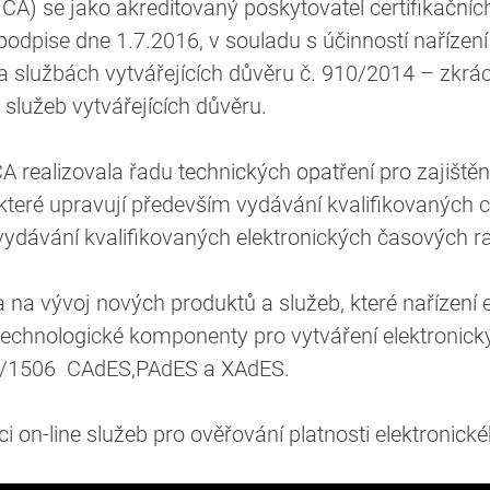
 (I.CA) se jako akreditovaný poskytovatel certifikační
podpise dne 1.7.2016, v souladu s účinností naříze
i a službách vytvářejících důvěru č. 910/2014 – zkrác
služeb vytvářejících důvěru.
CA realizovala řadu technických opatření pro zajiště
eré upravují především vydávání kvalifikovaných cer
vydávání kvalifikovaných elektronických časových ra
a na vývoj nových produktů a služeb, které nařízení 
 technologické komponenty pro vytváření elektronick
5/1506 CAdES,PAdES a XAdES.
aci on-line služeb pro ověřování platnosti elektroni