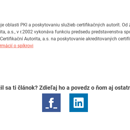
e oblasti PKI a poskytovaniu služieb certifikačných autorít. Od 
rita, a.s., v r.2002 vykonáva funkciu predsedu predstavenstva sp
Certifikační Autorita, a.s. na poskytovanie akreditovaných certif
rmácií o spíkrovi
il sa ti článok? Zdieľaj ho a povedz o ňom aj osta