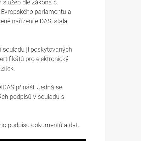
ch služeb dle zákona č.
ní Evropského parlamentu a
eně nařízení eIDAS, stala
ní souladu jí poskytovaných
tifikátů pro elektronický
zítek.
eIDAS přináší. Jedná se
ých podpisů v souladu s
ckého podpisu dokumentů a dat.