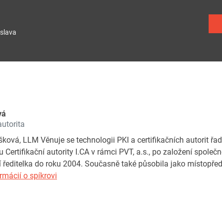
slava
vá
autorita
ová, LLM Věnuje se technologii PKI a certifikačních autorit řadu
Certifikační autority I.CA v rámci PVT, a.s., po založení společnost
jí ředitelka do roku 2004. Současně také působila jako místopř
rmácií o spíkrovi