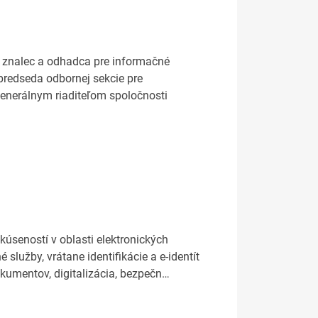
y znalec a odhadca pre informačné
 predseda odbornej sekcie pre
generálnym riaditeľom spoločnosti
úseností v oblasti elektronických
lužby, vrátane identifikácie a e-identít
okumentov, digitalizácia, bezpečn…