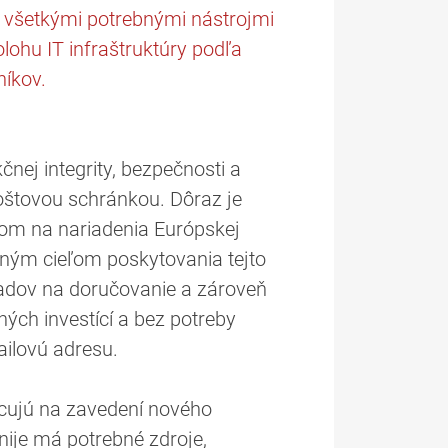
a všetkými potrebnými nástrojmi
olohu IT infraštruktúry podľa
níkov.
nej integrity, bezpečnosti a
poštovou schránkou. Dôraz je
zom na nariadenia Európskej
avným cieľom poskytovania tejto
kladov na doručovanie a zároveň
ých investící a bez potreby
ailovú adresu.
acujú na zavedení nového
ije má potrebné zdroje,