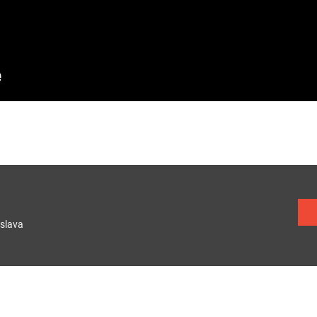
)
slava