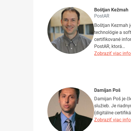
Boštjan Kežmah
PostAR
Boštjan Kezmah j
technológie a sof
certifikované inf
PostAR, ktorá…
Zobraziť viac info
Damijan Poš
Damijan Poš je čl
služieb. Je riadn
(digitálne certif
Zobraziť viac info