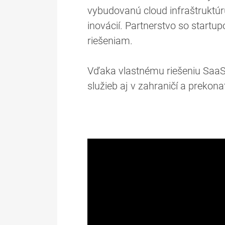
vybudovanú cloud infraštruktúru
inovácií. Partnerstvo so startu
riešeniam.
Vďaka vlastnému riešeniu SaaS, j
služieb aj v zahraničí a prekon