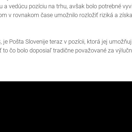
 a vedúcu pozíciu na trhu, avšak bolo potrebné vyvi
pom v rovnakom čase umožnilo rozložiť riziká a získ
e Pošta Slovenije teraz v pozícii, ktorá jej umožňuj
ať to čo bolo doposiaľ tradične považované za výluč