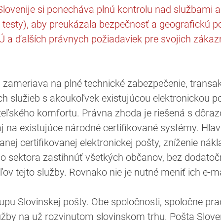
 Slovenije si ponecháva plnú kontrolu nad službami 
né testy), aby preukázala bezpečnosť a geografickú p
 a ďalších právnych požiadaviek pre svojich zákaz
zameriava na plné technické zabezpečenie, transakč
ých služieb s akoukoľvek existujúcou elektronickou 
teľského komfortu. Právna zhoda je riešená s dôra
, aj na existujúce národné certifikované systémy. Hl
nej certifikovanej elektronickej pošty, zníženie ná
 sektora zastihnúť všetkých občanov, bez dodatočn
ľov tejto služby. Rovnako nie je nutné meniť ich e-m
-upu Slovinskej pošty. Obe spoločnosti, spoločne pr
by na už rozvinutom slovinskom trhu. Pošta Sloven