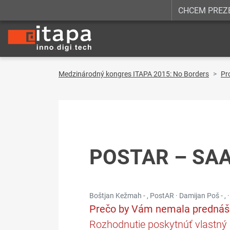
CHCEM PREZ
Medzinárodný kongres ITAPA 2015: No Borders
Pr
POSTAR – SA
Boštjan Kežmah - , PostAR · Damijan Poš - , 
Prečo by Vám nemala prednáš
Rozhodnutie poskytnúť vlastný 