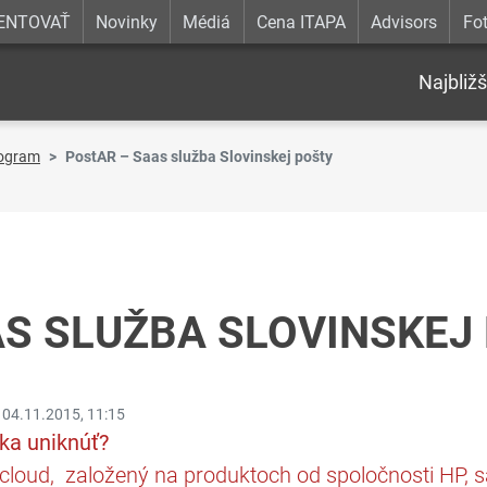
ENTOVAŤ
Novinky
Médiá
Cena ITAPA
Advisors
Fot
Najbližš
ogram
PostAR – Saas služba Slovinskej pošty
AS SLUŽBA SLOVINSKEJ
·
04.11.2015, 11:15
ka uniknúť?
cloud, založený na produktoch od spoločnosti HP, s