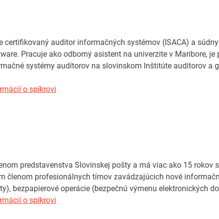
e certifikovaný auditor informačných systémov (ISACA) a súdn
tware. Pracuje ako odborný asistent na univerzite v Maribore, je
ormačné systémy audítorov na slovinskom Inštitúte audítorov a 
rmácií o spíkrovi
enom predstavenstva Slovinskej pošty a má viac ako 15 rokov sk
ym členom profesionálnych tímov zavádzajúcich nové informačné s
ikáty), bezpapierové operácie (bezpečnú výmenu elektronických d
rmácií o spíkrovi