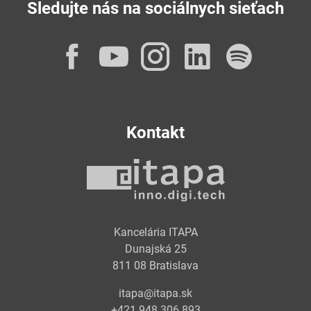
Sledujte nás na sociálnych sieťach
Facebook
YouTube
Instagram
LinkedI
Spot
Kontakt
Kancelária ITAPA
Dunajská 25
811 08 Bratislava
itapa@itapa.sk
+421 948 306 893