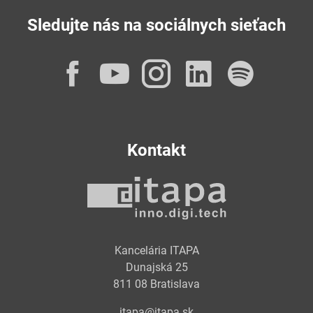
Sledujte nás na sociálnych sieťach
Facebook
YouTube
Instagram
LinkedI
Spot
Kontakt
Kancelária ITAPA
Dunajská 25
811 08 Bratislava
itapa@itapa.sk