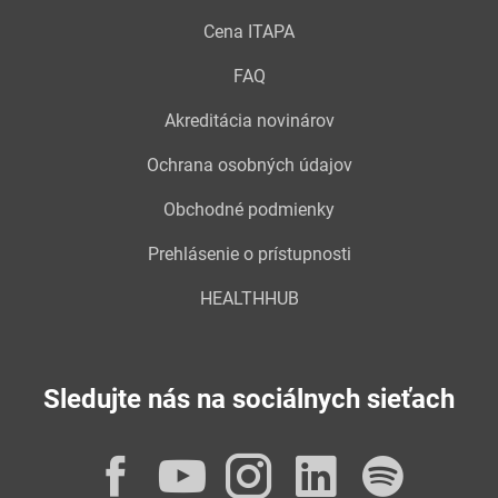
Cena ITAPA
FAQ
Akreditácia novinárov
Ochrana osobných údajov
Obchodné podmienky
Prehlásenie o prístupnosti
HEALTHHUB
Sledujte nás na sociálnych sieťach
Facebook
YouTube
Instagram
LinkedI
Spot