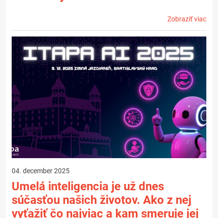
Zobraziť viac
04. december 2025
Umelá inteligencia je už dnes
súčasťou našich životov. Ako z nej
vyťažiť čo najviac a kam smeruje jej