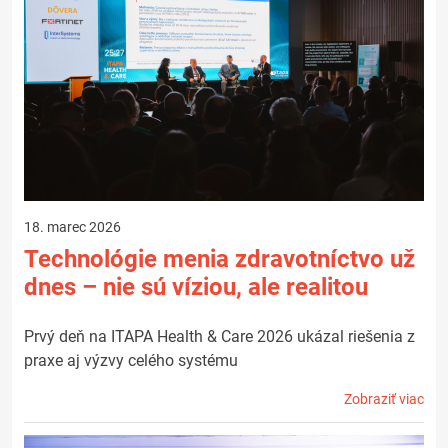
18. marec 2026
Technológie menia zdravotníctvo už
dnes – nie sú víziou, ale realitou
Prvý deň na ITAPA Health & Care 2026 ukázal riešenia z
praxe aj výzvy celého systému
Zobraziť viac