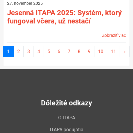
27. november 2025
Jesenná ITAPA 2025: Systém, ktorý
fungoval včera, už nestačí
Zobraziť viac
Aktuálna
1
2
3
4
5
6
7
8
9
10
11
»
stránka
1
Dôležité odkazy
O ITAPA
ITAPA podujatia