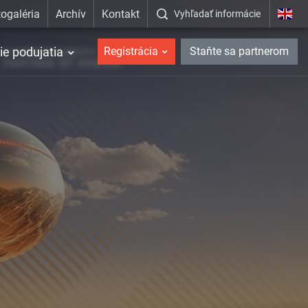
ogaléria
Archív
Kontakt
Vyhľadať informácie
ie podujatia
Registrácia
Staňte sa partnerom