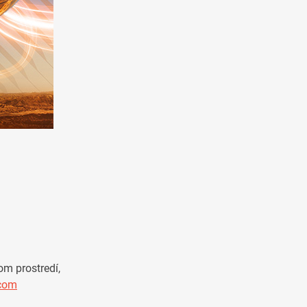
om prostredí,
.com