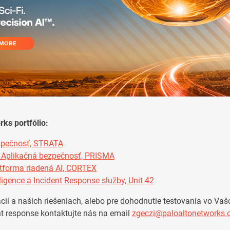
rks portfólio:
zpečnosť, STRATA
 Aplikačná bezpečnosť, PRISMA
tforma riadená AI, CORTEX
lligence a Incident Response služby, Unit 42
cií a našich riešeniach, alebo pre dohodnutie testovania vo Vaš
nt response kontaktujte nás na email
zgeczi@paloaltonetworks