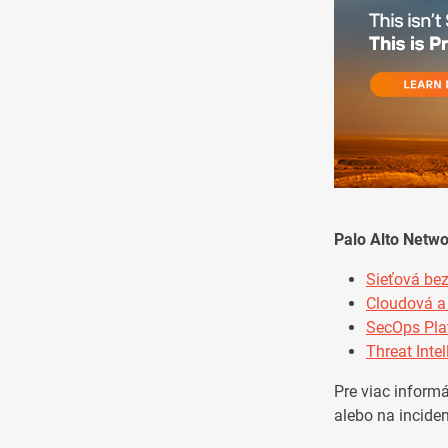
Palo Alto Netwo
Sieťová be
Cloudová a
SecOps Pla
Threat Inte
Pre viac informá
alebo na incide