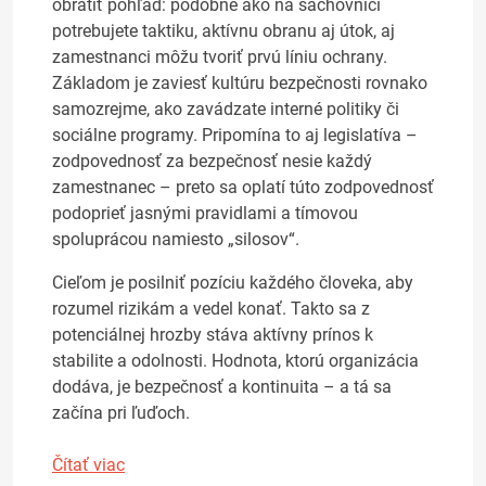
obrátiť pohľad: podobne ako na šachovnici
potrebujete taktiku, aktívnu obranu aj útok, aj
zamestnanci môžu tvoriť prvú líniu ochrany.
Základom je zaviesť kultúru bezpečnosti rovnako
samozrejme, ako zavádzate interné politiky či
sociálne programy. Pripomína to aj legislatíva –
zodpovednosť za bezpečnosť nesie každý
zamestnanec – preto sa oplatí túto zodpovednosť
podoprieť jasnými pravidlami a tímovou
spoluprácou namiesto „silosov“.
Cieľom je posilniť pozíciu každého človeka, aby
rozumel rizikám a vedel konať. Takto sa z
potenciálnej hrozby stáva aktívny prínos k
stabilite a odolnosti. Hodnota, ktorú organizácia
dodáva, je bezpečnosť a kontinuita – a tá sa
začína pri ľuďoch.
Čítať viac