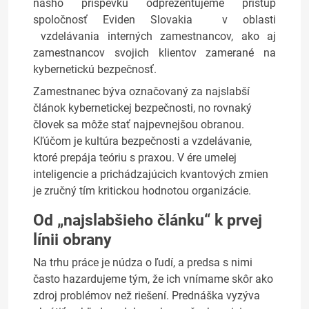
nášho príspevku odprezentujeme prístup
spoločnosť Eviden Slovakia v oblasti
vzdelávania interných zamestnancov, ako aj
zamestnancov svojich klientov zamerané na
kybernetickú bezpečnosť.
Zamestnanec býva označovaný za najslabší
článok kybernetickej bezpečnosti, no rovnaký
človek sa môže stať najpevnejšou obranou.
Kľúčom je kultúra bezpečnosti a vzdelávanie,
ktoré prepája teóriu s praxou. V ére umelej
inteligencie a prichádzajúcich kvantových zmien
je zručný tím kritickou hodnotou organizácie.
Od „najslabšieho článku“ k prvej
línii obrany
Na trhu práce je núdza o ľudí, a predsa s nimi
často hazardujeme tým, že ich vnímame skôr ako
zdroj problémov než riešení. Prednáška vyzýva