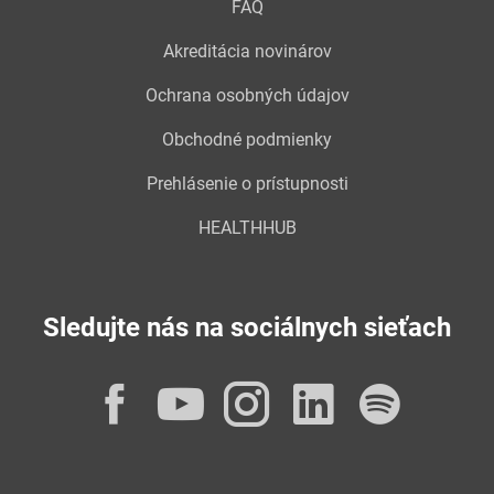
FAQ
Akreditácia novinárov
Ochrana osobných údajov
Obchodné podmienky
Prehlásenie o prístupnosti
HEALTHHUB
Sledujte nás na sociálnych sieťach
Facebook
YouTube
Instagram
LinkedI
Spot