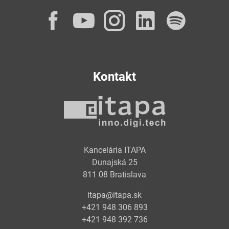
Facebook
YouTube
Instagram
LinkedI
Spot
Kontakt
Kancelária ITAPA
Dunajská 25
811 08 Bratislava
itapa@itapa.sk
+421 948 306 893
+421 948 392 736