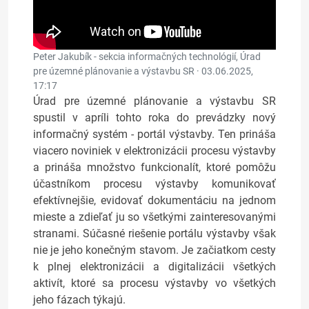
Peter Jakubík - sekcia informačných technológií, Úrad
pre územné plánovanie a výstavbu SR ·
03.06.2025,
17:17
Úrad pre územné plánovanie a výstavbu SR
spustil v apríli tohto roka do prevádzky nový
informačný systém - portál výstavby. Ten prináša
viacero noviniek v elektronizácii procesu výstavby
a prináša množstvo funkcionalít, ktoré pomôžu
účastníkom procesu výstavby komunikovať
efektívnejšie, evidovať dokumentáciu na jednom
mieste a zdieľať ju so všetkými zainteresovanými
stranami. Súčasné riešenie portálu výstavby však
nie je jeho konečným stavom. Je začiatkom cesty
k plnej elektronizácii a digitalizácii všetkých
aktivít, ktoré sa procesu výstavby vo všetkých
jeho fázach týkajú.