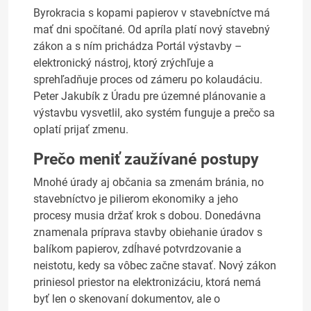
Byrokracia s kopami papierov v stavebníctve má
mať dni spočítané. Od apríla platí nový stavebný
zákon a s ním prichádza Portál výstavby –
elektronický nástroj, ktorý zrýchľuje a
sprehľadňuje proces od zámeru po kolaudáciu.
Peter Jakubík z Úradu pre územné plánovanie a
výstavbu vysvetlil, ako systém funguje a prečo sa
oplatí prijať zmenu.
Prečo meniť zaužívané postupy
Mnohé úrady aj občania sa zmenám bránia, no
stavebníctvo je pilierom ekonomiky a jeho
procesy musia držať krok s dobou. Donedávna
znamenala príprava stavby obiehanie úradov s
balíkom papierov, zdĺhavé potvrdzovanie a
neistotu, kedy sa vôbec začne stavať. Nový zákon
priniesol priestor na elektronizáciu, ktorá nemá
byť len o skenovaní dokumentov, ale o