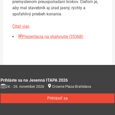
premyslenom preusporiadaní krokov. Cieľom je,
aby mal stavebník aj úrad jasný, rýchly a
spoľahlivý priebeh konania.
Čítať viac
Prezentácia na stiahnutie (353kB)
Prihláste sa na Jesenná ITAPA 2026
24. - 26. november 2026
Crowne Plaza Bratislava
Prihlásiť sa