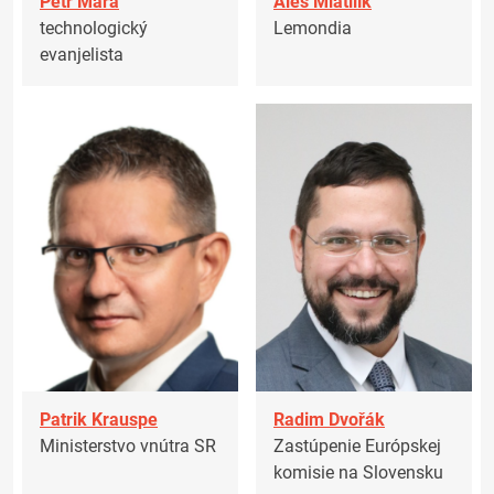
Petr Mára
Aleš Mlátilík
technologický
Lemondia
evanjelista
Patrik Krauspe
Radim Dvořák
Ministerstvo vnútra SR
Zastúpenie Európskej
komisie na Slovensku