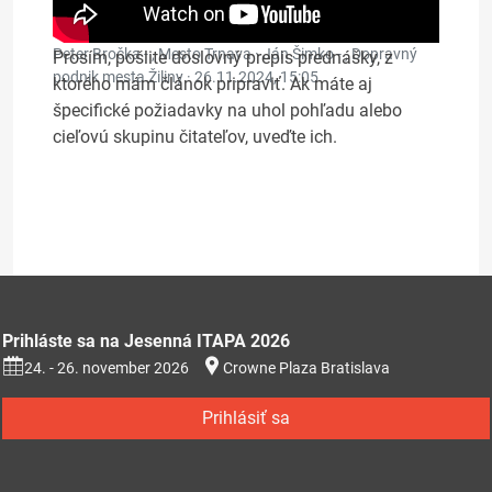
Peter Bročka - , Mesto Trnava · Ján Šimko - , Dopravný
Prosím, pošlite doslovný prepis prednášky, z
podnik mesta Žiliny ·
26.11.2024, 15:05
ktorého mám článok pripraviť. Ak máte aj
špecifické požiadavky na uhol pohľadu alebo
cieľovú skupinu čitateľov, uveďte ich.
Prihláste sa na Jesenná ITAPA 2026
24. - 26. november 2026
Crowne Plaza Bratislava
Prihlásiť sa