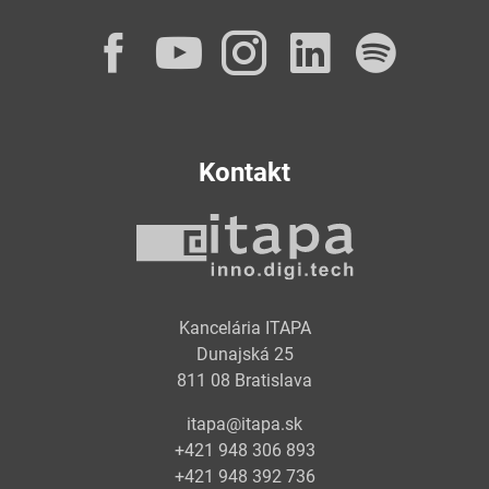
Facebook
YouTube
Instagram
LinkedI
Spot
Kontakt
Kancelária ITAPA
Dunajská 25
811 08 Bratislava
itapa@itapa.sk
+421 948 306 893
+421 948 392 736