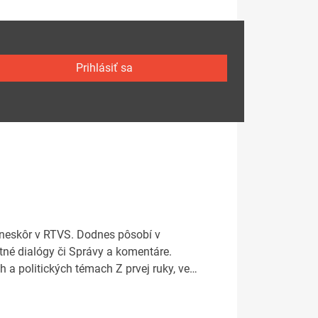
Prihlásiť sa
, neskôr v RTVS. Dodnes pôsobí v
otné dialógy či Správy a komentáre.
 a politických témach Z prvej ruky, ve…