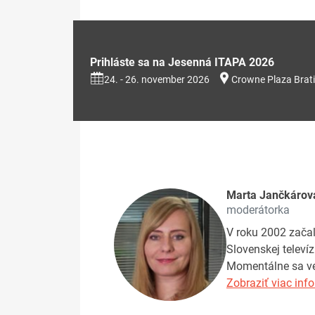
Prihláste sa na Jesenná ITAPA 2026
24. - 26. november 2026
Crowne Plaza Brati
Marta Jančkárov
moderátorka
V roku 2002 začal
Slovenskej televí
Momentálne sa ven
Zobraziť viac info