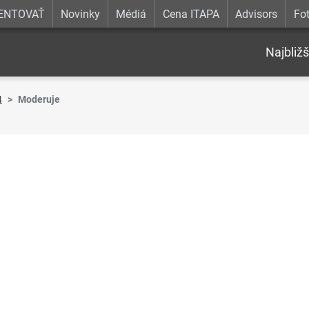
ENTOVAŤ
Novinky
Médiá
Cena ITAPA
Advisors
Fot
Najbližš
4
Moderuje