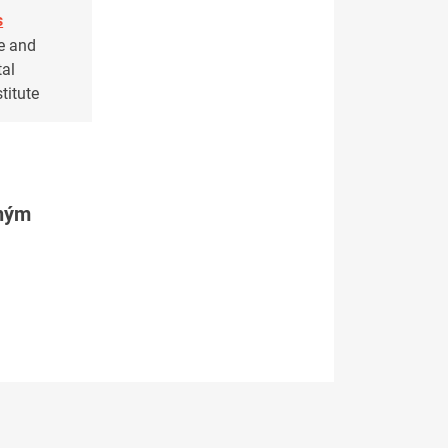
s
e and
al
titute
tným