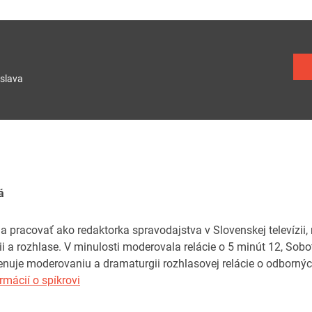
slava
á
a pracovať ako redaktorka spravodajstva v Slovenskej televízii
zii a rozhlase. V minulosti moderovala relácie o 5 minút 12, Sob
uje moderovaniu a dramaturgii rozhlasovej relácie o odborných
rmácií o spíkrovi