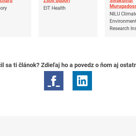
nchard
Zsolt Bubori
Sivakumar
Murugados
sory
EIT Health
NILU Climat
Environment
Research Ins
il sa ti článok? Zdieľaj ho a povedz o ňom aj osta