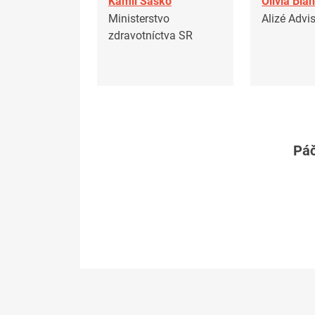
Kamil Šaško
Olivia Bla
Ministerstvo
Alizé Advi
zdravotníctva SR
Páč