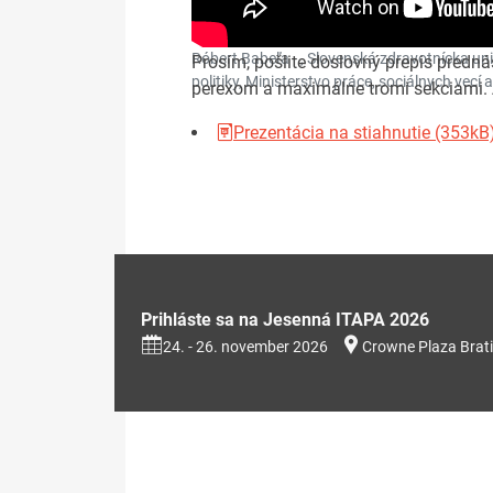
Róbert Babeľa - , Slovenská zdravotnícka univ
Prosím, pošlite doslovný prepis pred
politiky, Ministerstvo práce, sociálnych vecí 
perexom a maximálne tromi sekciami. A
Prezentácia na stiahnutie (353kB
Prihláste sa na Jesenná ITAPA 2026
24. - 26. november 2026
Crowne Plaza Brati