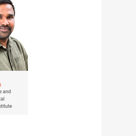
s
e and
al
titute