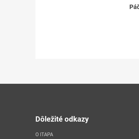
Páč
Dôležité odkazy
O ITAPA