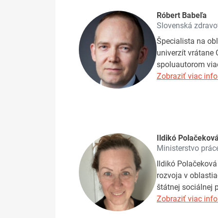
Róbert Babeľa
Slovenská zdravot
Špecialista na ob
univerzít vrátane 
spoluautorom viac 
Zobraziť viac info
Ildikó Polačekov
Ministerstvo prác
Ildikó Polačeková
rozvoja v oblasti
štátnej sociálnej
Zobraziť viac info