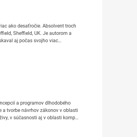
viac ako desaťročie. Absolvent troch
field, Sheffield, UK. Je autorom a
získaval aj počas svojho viac…
 koncepcií a programov dlhodobého
ve a tvorbe návrhov zákonov v oblasti
ivy, v súčasnosti aj v oblasti komp…