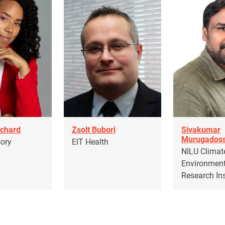
nchard
Zsolt Bubori
Sivakumar
Murugados
sory
EIT Health
NILU Climat
Environment
Research Ins