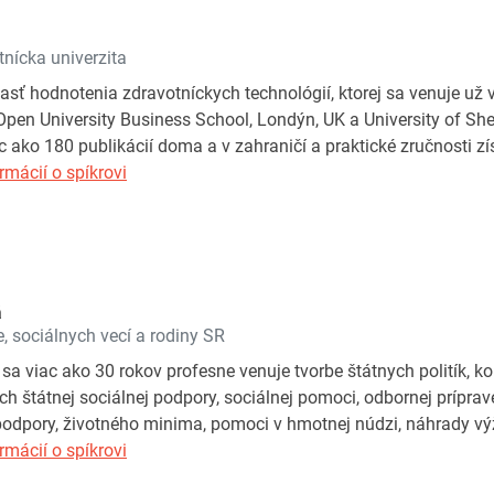
nícka univerzita
lasť hodnotenia zdravotníckych technológií, ktorej sa venuje už 
Open University Business School, Londýn, UK a University of Shef
ako 180 publikácií doma a v zahraničí a praktické zručnosti 
rmácií o spíkrovi
á
e, sociálnych vecí a rodiny SR
 sa viac ako 30 rokov profesne venuje tvorbe štátnych politík,
ach štátnej sociálnej podpory, sociálnej pomoci, odbornej prípra
 podpory, životného minima, pomoci v hmotnej núdzi, náhrady výž
rmácií o spíkrovi