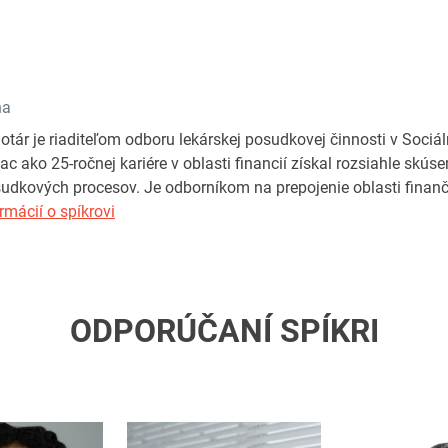
ňa
otár je riaditeľom odboru lekárskej posudkovej činnosti v Sociál
iac ako 25-ročnej kariére v oblasti financií získal rozsiahle skús
udkových procesov. Je odborníkom na prepojenie oblasti finan
rmácií o spíkrovi
ODPORÚČANÍ SPÍKRI