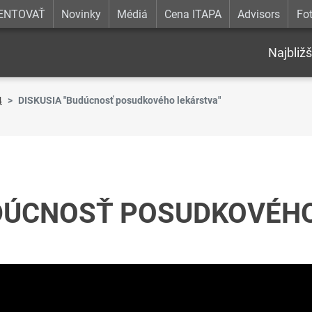
ENTOVAŤ
Novinky
Médiá
Cena ITAPA
Advisors
Fot
Najbližš
4
DISKUSIA "Budúcnosť posudkového lekárstva"
UDÚCNOSŤ POSUDKOVÉH