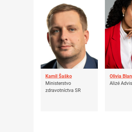
Kamil Šaško
Olivia Bla
Ministerstvo
Alizé Advi
zdravotníctva SR