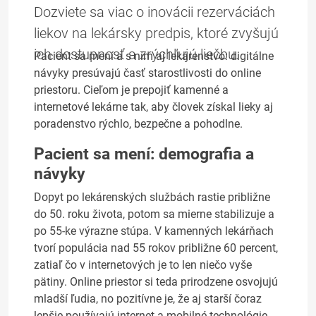
Dozviete sa viac o inovácii rezerváciách
liekov na lekársky predpis, ktoré zvyšujú
ich dostupnosť a zrýchľujú liečbu.
Pacient sa mení a s ním aj lekárenstvo: digitálne
návyky presúvajú časť starostlivosti do online
priestoru. Cieľom je prepojiť kamenné a
internetové lekárne tak, aby človek získal lieky aj
poradenstvo rýchlo, bezpečne a pohodlne.
Pacient sa mení: demografia a
návyky
Dopyt po lekárenských službách rastie približne
do 50. roku života, potom sa mierne stabilizuje a
po 55-ke výrazne stúpa. V kamenných lekárňach
tvorí populácia nad 55 rokov približne 60 percent,
zatiaľ čo v internetových je to len niečo vyše
pätiny. Online priestor si teda prirodzene osvojujú
mladší ľudia, no pozitívne je, že aj starší čoraz
lepšie používajú internet a mobilné technológie.