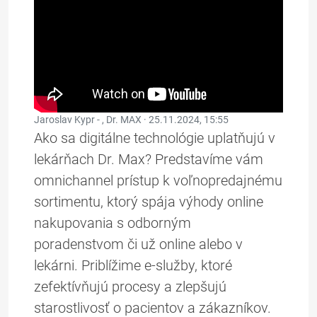
Jaroslav Kypr - , Dr. MAX ·
25.11.2024, 15:55
Ako sa digitálne technológie uplatňujú v
lekárňach Dr. Max? Predstavíme vám
omnichannel prístup k voľnopredajnému
sortimentu, ktorý spája výhody online
nakupovania s odborným
poradenstvom či už online alebo v
lekárni. Priblížime e-služby, ktoré
zefektívňujú procesy a zlepšujú
starostlivosť o pacientov a zákazníkov.