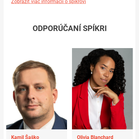
Zobraziť viac informácií o spíkrovi
ODPORÚČANÍ SPÍKRI
Kamil Šaško
Olivia Blanchard