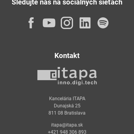
Sledujte nás na sociálnych sieťach
Facebook
YouTube
Instagram
LinkedI
Spot
Kontakt
Kancelária ITAPA
Dunajská 25
811 08 Bratislava
itapa@itapa.sk
+421 948 306 893