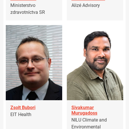
Ministerstvo
Alizé Advisory
zdravotníctva SR
Zsolt Bubori
Sivakumar
Murugadoss
EIT Health
NILU Climate and
Environmental