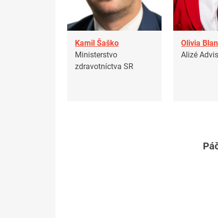
Kamil Šaško
Olivia Bla
Ministerstvo
Alizé Advi
zdravotníctva SR
Páč