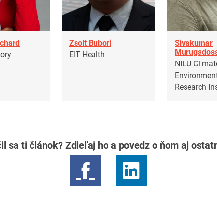
nchard
Zsolt Bubori
Sivakumar
Murugados
sory
EIT Health
NILU Climat
Environment
Research Ins
il sa ti článok? Zdieľaj ho a povedz o ňom aj osta