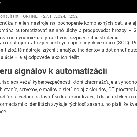
 Consultant, FORTINET ·
27.11.2024, 12:52
núka nie len nástroje na pochopenie komplexných dát, ale aj 
 pomáha automatizovať rutinné úlohy a predpovedať hrozby –
sti na dynamické a proaktívne bezpečnostné stratégie.
ovým nástrojom v bezpečnostných operačných centrách (SOC). Pr
iť zložité nástroje, zrýchliť analýzu incidentov a dotiahnuť au
ulácie – a aj odpovede, ako ich riešiť.
ru signálov k automatizácii
„riadiaca veža“ kyberbezpečnosti, ktorá zhromažďuje a vyhodnocu
h staníc, serverov, e-mailov a sietí, no aj z cloudov, OT prostred
rehľad a cieľom je dostať sa k automatizácii, kde sa detekcia a
rmáciami o identitách zvyšuje rýchlosť zásahu, no platí, že kva
nce.