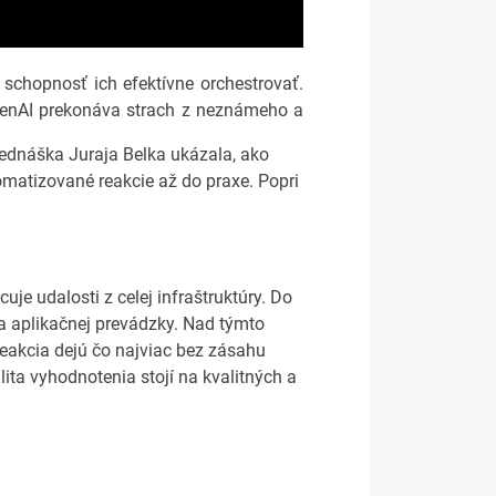
schopnosť ich efektívne orchestrovať.
 GenAI prekonáva strach z neznámeho a
ednáška Juraja Belka ukázala, ako
tomatizované reakcie až do praxe. Popri
je udalosti z celej infraštruktúry. Do
í a aplikačnej prevádzky. Nad týmto
 reakcia dejú čo najviac bez zásahu
lita vyhodnotenia stojí na kvalitných a