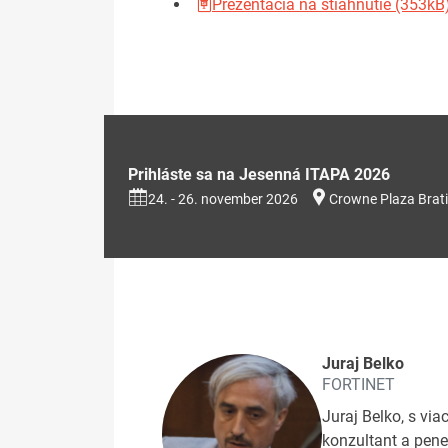
Prezentácia na stiahnutie (353kB
Prihláste sa na Jesenná ITAPA 2026
24. - 26. november 2026
Crowne Plaza Brati
Juraj Belko
FORTINET
Juraj Belko, s vi
konzultant a pene