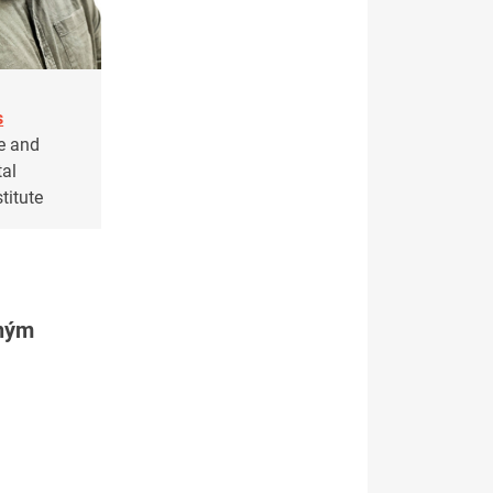
s
e and
al
titute
tným