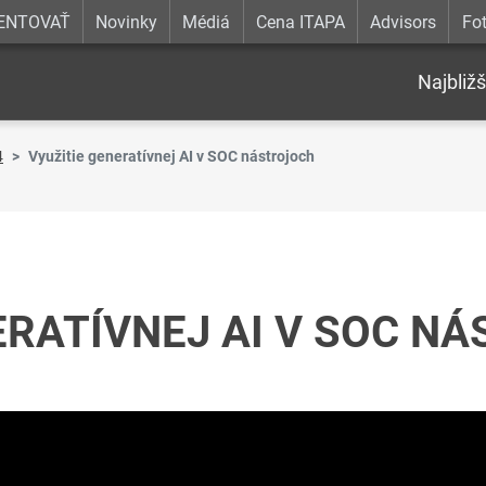
ENTOVAŤ
Novinky
Médiá
Cena ITAPA
Advisors
Fot
Najbližš
4
Využitie generatívnej AI v SOC nástrojoch
ERATÍVNEJ AI V SOC N