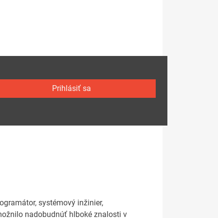
Prihlásiť sa
rogramátor, systémový inžinier,
umožnilo nadobudnúť hlboké znalosti v