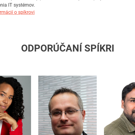
nia IT systémov.
rmácií o spíkrovi
ODPORÚČANÍ SPÍKRI