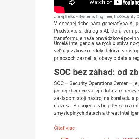
Juraj Belko - Systems Engineer, Ex-Security
V dnešnej dobe nám generatívna AI po
Predstavte si dialóg s AI, ktorá vám
transformuje naše prevádzkové povinno
Umelá inteligencia sa rýchlo stáva n
veľké jazykové modely dokážu sprístupn
prínosoch zazneli aj obavy o dáta a reg
SOC bez záhad: od zbe
SOC – Security Operations Center – je 
jednej zbernice sa lejú dáta z koncovýc
základom stojí nástroj na koreláciu a p
človeka. Prepojenie s helpdeskom a info
zmysluplných dátach a threat intellige
Čítať viac