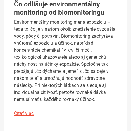
Čo odlišuje environmentálny
monitoring od biomonitoringu
Environmentálny monitoring meria expozíciu –
teda to, čo je v našom okolí: znečistenie ovzdušia,
vody, pôdy či potravín. Biomonitoring zachytáva
vnútornú expozíciu a účinok, napríklad
koncentrácie chemikálií v krvi či moči,
toxikologické ukazovatele alebo aj genetickú
náchylnosť na účinky expozície. Spoločne tak
prepájajú „čo dýchame a jeme“ s „čo sa deje v
našom tele“ a umožňujú hodnotiť zdravotné
následky. Pri niektorých látkach sa sleduje aj
individuálna citlivosť, pretože rovnaká dávka
nemusí mať u každého rovnaký účinok.
Čítať viac