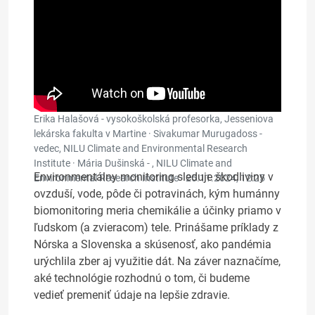
Erika Halašová - vysokoškolská profesorka, Jesseniova
lekárska fakulta v Martine · Sivakumar Murugadoss -
vedec, NILU Climate and Environmental Research
Institute · Mária Dušinská - , NILU Climate and
Environmentálny monitoring sleduje škodliviny v
Environmental Research Institute ·
25.11.2024, 12:25
ovzduší, vode, pôde či potravinách, kým humánny
biomonitoring meria chemikálie a účinky priamo v
ľudskom (a zvieracom) tele. Prinášame príklady z
Nórska a Slovenska a skúsenosť, ako pandémia
urýchlila zber aj využitie dát. Na záver naznačíme,
aké technológie rozhodnú o tom, či budeme
vedieť premeniť údaje na lepšie zdravie.