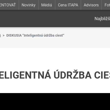
ENTOVAŤ
Novinky
Médiá
Cena ITAPA
Advisors
Fot
Najbližš
4
DISKUSIA “Inteligentná údržba ciest“
TELIGENTNÁ ÚDRŽBA CIE