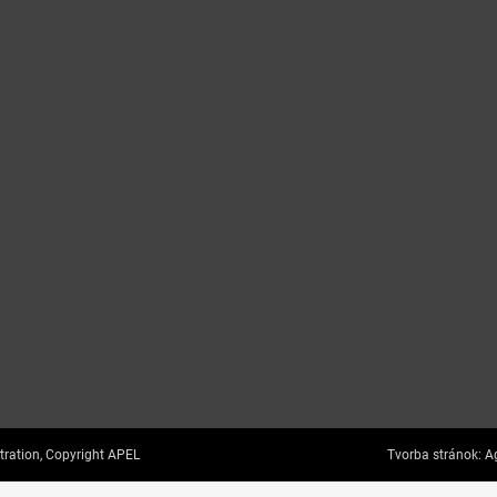
tration, Copyright APEL
Tvorba stránok:
Ag