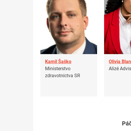
Kamil Šaško
Olivia Bla
Ministerstvo
Alizé Advi
zdravotníctva SR
Páč