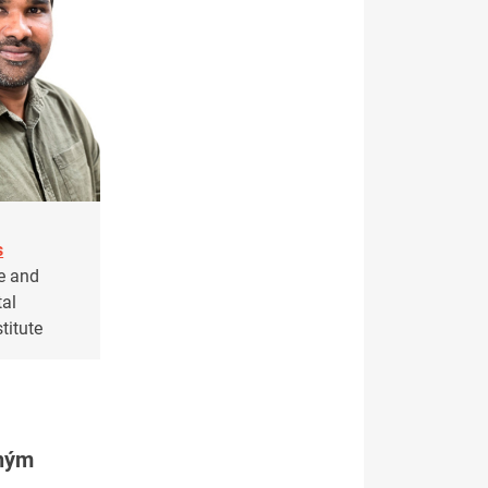
s
e and
al
titute
tným