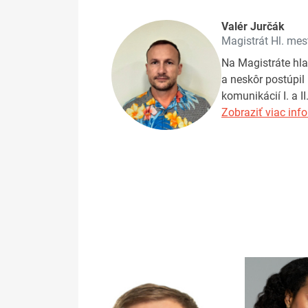
Valér Jurčák
Magistrát Hl. mes
Na Magistráte hla
a neskôr postúpil 
komunikácií I. a II
Zobraziť viac info