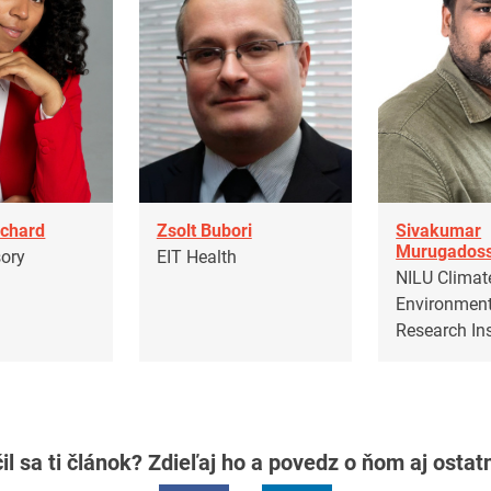
nchard
Zsolt Bubori
Sivakumar
Murugados
sory
EIT Health
NILU Climat
Environment
Research Ins
il sa ti článok? Zdieľaj ho a povedz o ňom aj osta