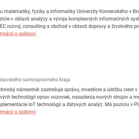
u matematiky, fyziky a informatiky Univerzity Komenského v Brat
zície v oblasti analýzy a vývoja komplexných informačných sy
C rozvoj, consulting a obchod v oblasti dopravy a životného pr
rmácií o spíkrovi
tislavského samosprávneho kraja
nický námestník zastrešuje správu, investície a údržbu ciest v 
vých technológií oprav vozoviek, nasadenia nových strojov a m
ementácie IoT technológií a dátových analýz. Má pozíciu v PIAR
rmácií o spíkrovi