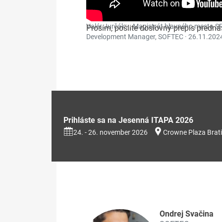
Valér Jurčák - , Magistrát hlavného mesta S
Prosím, pošlite doslovný prepis predn
Development Manager, SOFTEC ·
26.11.2024
Prihláste sa na Jesenná ITAPA 2026
24. - 26. november 2026
Crowne Plaza Brati
Ondrej Svačina