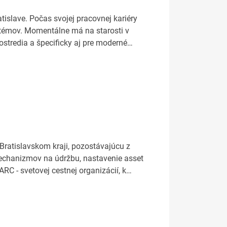
islave. Počas svojej pracovnej kariéry
stémov. Momentálne má na starosti v
ostredia a špecificky aj pre moderné…
Bratislavskom kraji, pozostávajúcu z
echanizmov na údržbu, nastavenie asset
C - svetovej cestnej organizácií, k…