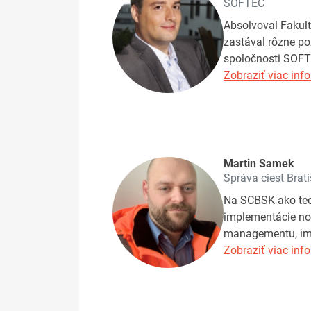
SOFTEC
Absolvoval Fakult
zastával rôzne po
spoločnosti SOFTE
Zobraziť viac info
Martin Samek
Správa ciest Bra
Na SCBSK ako tech
implementácie no
managementu, impl
Zobraziť viac info