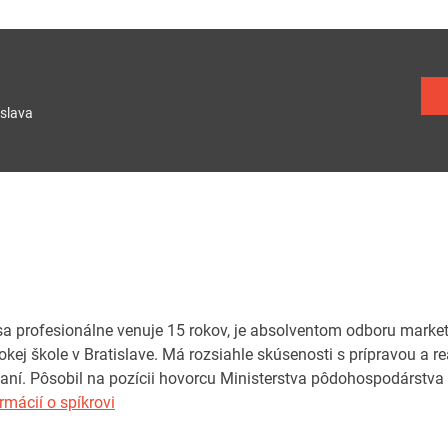
slava
a profesionálne venuje 15 rokov, je absolventom odboru marke
kej škole v Bratislave. Má rozsiahle skúsenosti s prípravou a r
í. Pôsobil na pozícii hovorcu Ministerstva pôdohospodárstva a
rmácií o spíkrovi