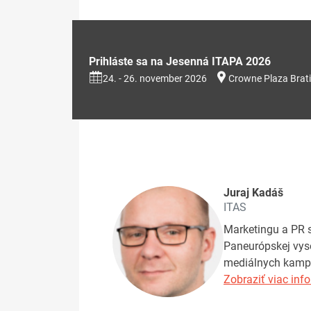
Prihláste sa na Jesenná ITAPA 2026
24. - 26. november 2026
Crowne Plaza Brati
Juraj Kadáš
ITAS
Marketingu a PR s
Paneurópskej vyso
mediálnych kampan
Zobraziť viac info