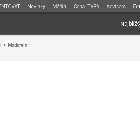
ENTOVAŤ
Novinky
Médiá
Cena ITAPA
Advisors
Fot
Najbližš
4
Moderuje