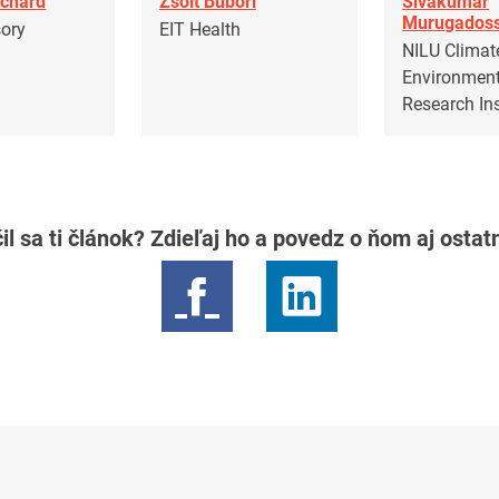
nchard
Zsolt Bubori
Sivakumar
Murugados
sory
EIT Health
NILU Climat
Environment
Research Ins
il sa ti článok? Zdieľaj ho a povedz o ňom aj osta