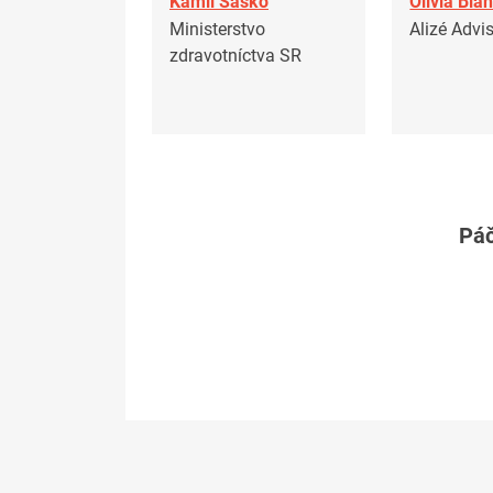
Kamil Šaško
Olivia Bla
Ministerstvo
Alizé Advi
zdravotníctva SR
Páč