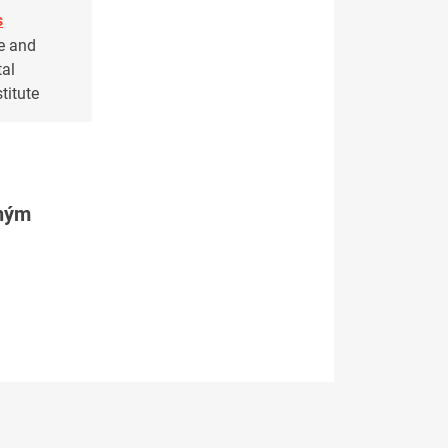
s
e and
al
titute
tným