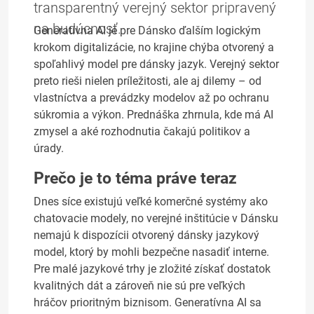
transparentný verejný sektor pripravený
na budúcnosť.
Generatívna AI je pre Dánsko ďalším logickým
krokom digitalizácie, no krajine chýba otvorený a
spoľahlivý model pre dánsky jazyk. Verejný sektor
preto rieši nielen príležitosti, ale aj dilemy – od
vlastníctva a prevádzky modelov až po ochranu
súkromia a výkon. Prednáška zhrnula, kde má AI
zmysel a aké rozhodnutia čakajú politikov a
úrady.
Prečo je to téma práve teraz
Dnes síce existujú veľké komerčné systémy ako
chatovacie modely, no verejné inštitúcie v Dánsku
nemajú k dispozícii otvorený dánsky jazykový
model, ktorý by mohli bezpečne nasadiť interne.
Pre malé jazykové trhy je zložité získať dostatok
kvalitných dát a zároveň nie sú pre veľkých
hráčov prioritným biznisom. Generatívna AI sa