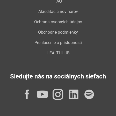
FAQ
Akreditácia novinárov
Ochrana osobných údajov
Obchodné podmienky
Prehlásenie o prístupnosti
HEALTHHUB
Sledujte nás na sociálnych sieťach
Facebook
YouTube
Instagram
LinkedI
Spot