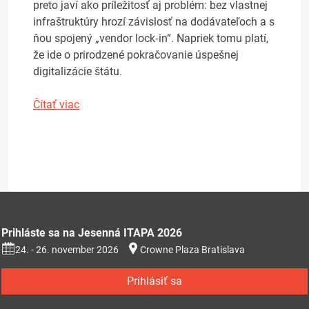
preto javí ako príležitosť aj problém: bez vlastnej
infraštruktúry hrozí závislosť na dodávateľoch a s
ňou spojený „vendor lock‑in“. Napriek tomu platí,
že ide o prirodzené pokračovanie úspešnej
digitalizácie štátu.
Čítať viac
Prihláste sa na Jesenná ITAPA 2026
24. - 26. november 2026
Crowne Plaza Bratislava
Prihlásiť sa