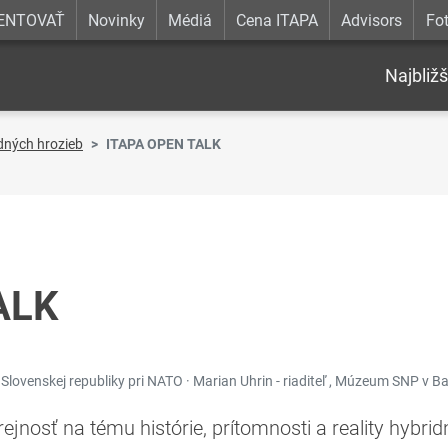
ENTOVAŤ
Novinky
Médiá
Cena ITAPA
Advisors
Fot
Najbližš
idných hrozieb
ITAPA OPEN TALK
ALK
eľ Slovenskej republiky pri NATO · Marian Uhrin - riaditeľ , Múzeum SNP v Ba
ejnosť na tému histórie, prítomnosti a reality hybri