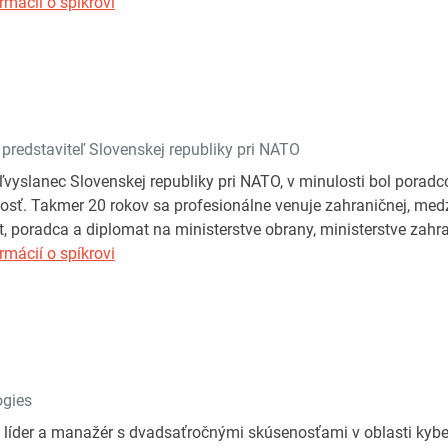
rmácií o spíkrovi
 predstaviteľ Slovenskej republiky pri NATO
vyslanec Slovenskej republiky pri NATO, v minulosti bol poradco
sť. Takmer 20 rokov sa profesionálne venuje zahraničnej, medz
t, poradca a diplomat na ministerstve obrany, ministerstve zahr
rmácií o spíkrovi
ogies
 líder a manažér s dvadsaťročnými skúsenosťami v oblasti kyber