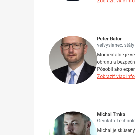
Zobraziť viac info
Peter Bátor
veľvyslanec, stály
Momentálne je veľ
obranu a bezpečno
Pôsobil ako exper
Zobraziť viac info
Michal Trnka
Gerulata Technol
Michal je skúsený