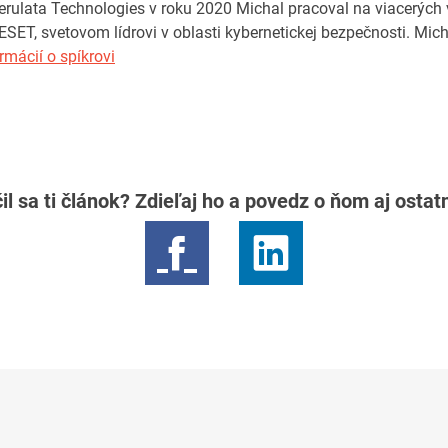
rulata Technologies v roku 2020 Michal pracoval na viacerých 
SET, svetovom lídrovi v oblasti kybernetickej bezpečnosti. Mic
rmácií o spíkrovi
il sa ti článok? Zdieľaj ho a povedz o ňom aj osta