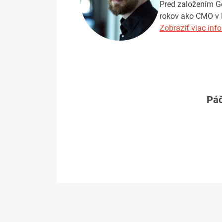
Pred založením Ge
rokov ako CMO v E
Zobraziť viac info
Páč