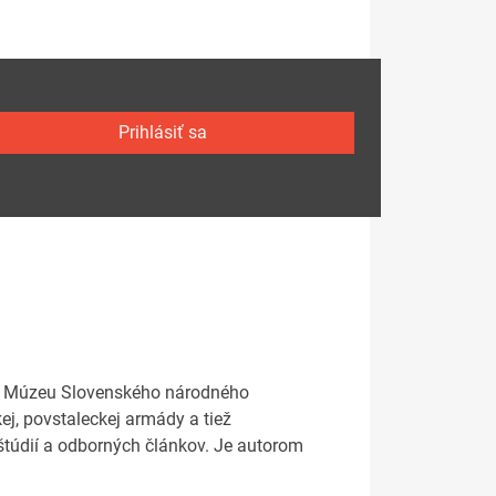
Prihlásiť sa
e v Múzeu Slovenského národného
ej, povstaleckej armády a tiež
štúdií a odborných článkov. Je autorom