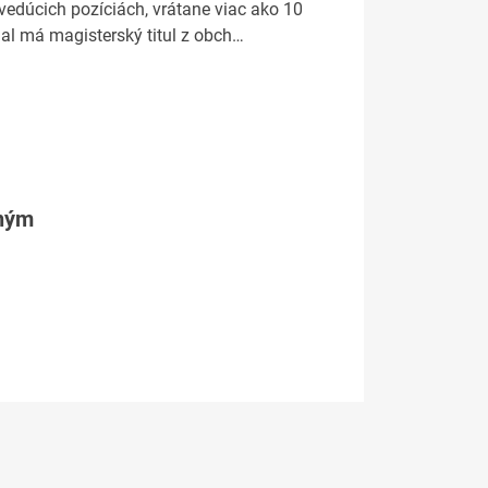
vedúcich pozíciách, vrátane viac ako 10
hal má magisterský titul z obch…
tným