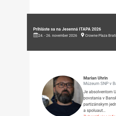
Prihláste sa na Jesenná ITAPA 2026
24. - 26. november 2026
Crowne Plaza Brati
Marian Uhrin
Múzeum SNP v Ban
Je absolventom Un
povstania v Bansk
partizánskym jedn
a spoluaut…