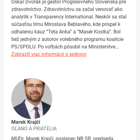
Oskar Dvořák je gestor Progresívneho Slovenska pre
zdravotníctvo. Zdravotníctvu sa začal venovať ako
analytik v Transparency International. Neskôr sa stal
súčasťou tímu Miroslava Beblavého, kde prispel k
odhaleniu káuz “Teta Anka” a “Masér Kostka”. Bol
tiež jedným z autorov volebného programu koalície
PS/SPOLU. Po voľbách pôsobil na Ministerstve…
Zobraziť viac informácií o spíkrovi
Marek Krajčí
OĽANO A PRIATELIA
MUDr. Marek Krajčí, poslanec NR SR, predseda