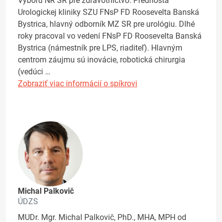
Výboru NR SR pre zdravotníctvo. Prednosta
Urologickej kliniky SZU FNsP FD Roosevelta Banská
Bystrica, hlavný odborník MZ SR pre urológiu. Dlhé
roky pracoval vo vedení FNsP FD Roosevelta Banská
Bystrica (námestník pre LPS, riaditeľ). Hlavným
centrom záujmu sú inovácie, robotická chirurgia
(vedúci …
Zobraziť viac informácií o spíkrovi
Michal Palkovič
ÚDZS
MUDr. Mgr. Michal Palkovič, PhD., MHA, MPH od