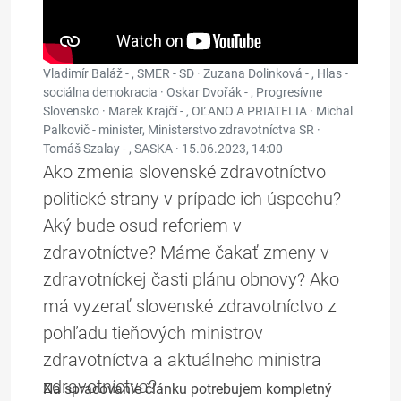
Vladimír Baláž - , SMER - SD · Zuzana Dolinková - , Hlas -
sociálna demokracia · Oskar Dvořák - , Progresívne
Slovensko · Marek Krajčí - , OĽANO A PRIATELIA · Michal
Palkovič - minister, Ministerstvo zdravotníctva SR ·
Tomáš Szalay - , SASKA ·
15.06.2023, 14:00
Ako zmenia slovenské zdravotníctvo
politické strany v prípade ich úspechu?
Aký bude osud reforiem v
zdravotníctve? Máme čakať zmeny v
zdravotníckej časti plánu obnovy? Ako
má vyzerať slovenské zdravotníctvo z
pohľadu tieňových ministrov
zdravotníctva a aktuálneho ministra
zdravotníctva?
Na spracovanie článku potrebujem kompletný