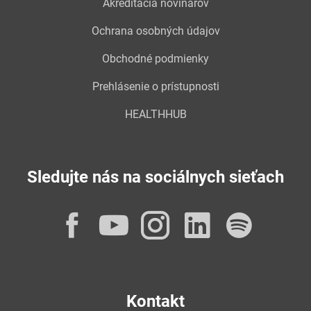
Akreditácia novinárov
Ochrana osobných údajov
Obchodné podmienky
Prehlásenie o prístupnosti
HEALTHHUB
Sledujte nás na sociálnych sieťach
Facebook
YouTube
Instagram
LinkedI
Spot
Kontakt