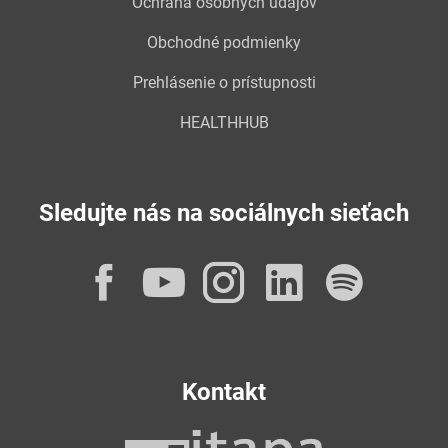
Ochrana osobných údajov
Obchodné podmienky
Prehlásenie o prístupnosti
HEALTHHUB
Sledujte nás na sociálnych sieťach
Facebook
YouTube
Instagram
LinkedI
Spot
Kontakt