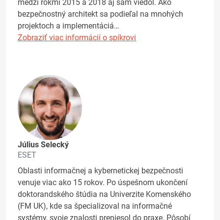
medzi rokmi 2015 a 2018 aj sám viedol. Ako
bezpečnostný architekt sa podieľal na mnohých
projektoch a implementáciá…
Zobraziť viac informácií o spíkrovi
Július Selecký
ESET
Oblasti informačnej a kybernetickej bezpečnosti
venuje viac ako 15 rokov. Po úspešnom ukončení
doktorandského štúdia na Univerzite Komenského
(FM UK), kde sa špecializoval na informačné
systémy, svoje znalosti preniesol do praxe. Pôsobí