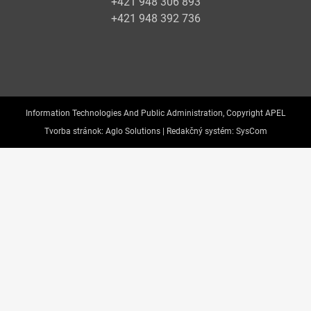
+421 948 306 893
+421 948 392 736
Information Technologies And Public Administration, Copyright APEL
Tvorba stránok:
Aglo Solutions |
Redakčný systém:
SysCom