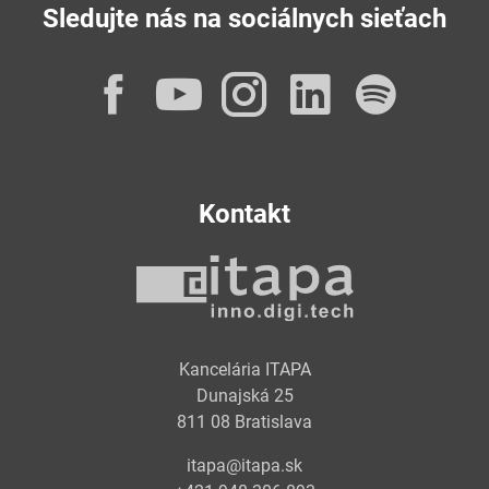
Sledujte nás na sociálnych sieťach
Facebook
YouTube
Instagram
LinkedI
Spot
Kontakt
Kancelária ITAPA
Dunajská 25
811 08 Bratislava
itapa@itapa.sk