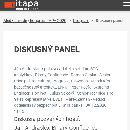
Medzinárodný kongres ITAPA 2020
Program
Diskusný panel
DISKUSNÝ PANEL
Ján Andraško - spoluzakladateľ a šéf tímu SOC
analytikov , Binary Confidence · Roman Čupka - Senior
Principal Consultant, Progress , Flowmon · Marek Kľoc -
bezpečnostný architekt, LYNX · Peter Kočík - Systems
Engineer , Fortinet · Július Selecký - Senior Technical Pre-
Sales Representative, ESET · Marek Zeman - Vedúci
oddelenia IS bezpečnosti , Tatra banka ·
09.12.2020,
11:05
Diskusia pozvaných hostí:
Ján Andraško, Binary Confidence