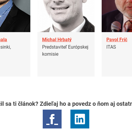
ala
Michal Hrbatý
Pavol Frič
inki,
Predstaviteľ Európskej
ITAS
komisie
il sa ti článok? Zdieľaj ho a povedz o ňom aj osta