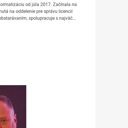
formatizáciu od júla 2017. Začínala na
utá na oddelenie pre správu licencií
 obstarávaním, spolupracuje s najväč…