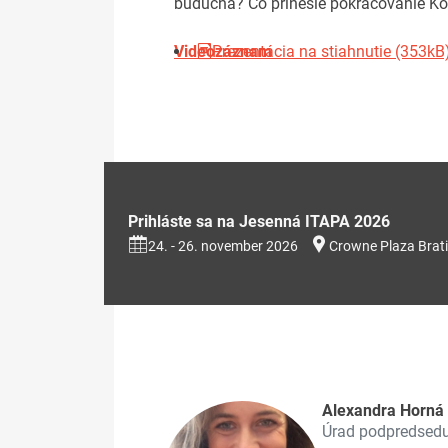
budúcna? Čo prinesie pokračovanie Ko
Videozáznam
Prezentácia na stiahnutie (353kB
Prihláste sa na Jesenná ITAPA 2026
24. - 26. november 2026
Crowne Plaza Brati
Alexandra Horná
Úrad podpredsedu 