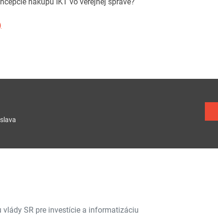
ncepcie nákupu IKT vo verejnej správe?
)
slava
vlády SR pre investície a informatizáciu