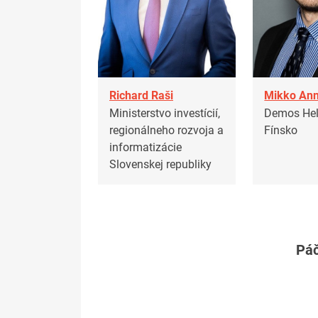
Richard Raši
Mikko Ann
Ministerstvo investícií,
Demos Hels
regionálneho rozvoja a
Fínsko
informatizácie
Slovenskej republiky
Páč