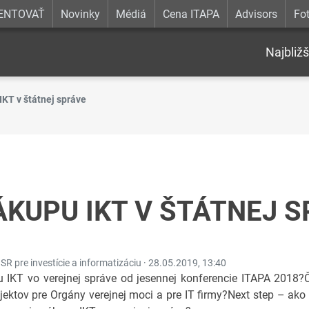
ENTOVAŤ
Novinky
Médiá
Cena ITAPA
Advisors
Fot
Najbližš
KT v štátnej správe
KUPU IKT V ŠTÁTNEJ 
R pre investície a informatizáciu ·
28.05.2019, 13:40
 IKT vo verejnej správe od jesennej konferencie ITAPA 2018
jektov pre Orgány verejnej moci a pre IT firmy?Next step – a